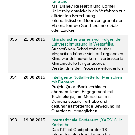
für Sand
KIT, Disney Research und Cornell
University entwickeln ein Verfahren zur
effizienten Berechnung
fotorealistischer Bilder von granularen
Materialien wie Sand, Schnee, Salz
oder Zucker
095
21.08.2015
Klimaforscher warnen vor Folgen der
Luftverschmutzung in Westafrika
Ausstoß von Schadstoffen über
Megacities könnte sich auf regionalen
Klimawandel auswirken – verbesserte
Klimamodelle für genaueres
Verständnis der Prozesse erforderlich
094
20.08.2015
Intelligente Notfallkette für Menschen
mit Demenz
Projekt QuartrBack verbindet
ehrenamtliches Engagement mit
Technologie, um Menschen mit
Demenz soziale Teilhabe und
gesundheitsfördernde Bewegung im
Quartier zu ermöglichen.
093
19.08.2015
Internationale Konferenz „XAFS16“ in
Karlsruhe
Das KIT ist Gastgeber der 16.
Internationalen Fachtagung für