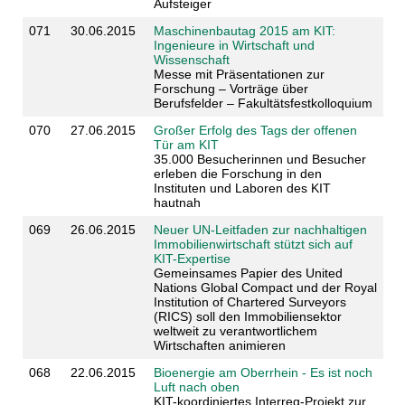
Aufsteiger
071
30.06.2015
Maschinenbautag 2015 am KIT:
Ingenieure in Wirtschaft und
Wissenschaft
Messe mit Präsentationen zur
Forschung – Vorträge über
Berufsfelder – Fakultätsfestkolloquium
070
27.06.2015
Großer Erfolg des Tags der offenen
Tür am KIT
35.000 Besucherinnen und Besucher
erleben die Forschung in den
Instituten und Laboren des KIT
hautnah
069
26.06.2015
Neuer UN-Leitfaden zur nachhaltigen
Immobilienwirtschaft stützt sich auf
KIT-Expertise
Gemeinsames Papier des United
Nations Global Compact und der Royal
Institution of Chartered Surveyors
(RICS) soll den Immobiliensektor
weltweit zu verantwortlichem
Wirtschaften animieren
068
22.06.2015
Bioenergie am Oberrhein - Es ist noch
Luft nach oben
KIT-koordiniertes Interreg-Projekt zur