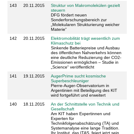
143
20.11.2015
Struktur von Makromolekülen gezielt
steuern
DFG fördert neuen
Sonderforschungsbereich zur
„Molekularen Strukturierung weicher
Materie“
142
20.11.2015
Elektromobilität trägt wesentlich zum
Klimaschutz bei
Sinkende Batteriepreise und Ausbau
des öffentlichen Nahverkehrs können
eine deutliche Reduzierung der CO2-
Emissionen ermöglichen – Studie in
„Science“ veröffentlicht
141
19.11.2015
AugerPrime sucht kosmische
Superbeschleuniger
Pierre-Auger-Observatorium in
Argentinien mit Beteiligung des KIT
wird fortgeführt und erweitert
140
18.11.2015
An der Schnittstelle von Technik und
Gesellschaft
Am KIT haben Expertinnen und
Experten für
Technikfolgenabschätzung (TA) und
Systemanalyse eine lange Tradition.
Ihr Institut, das ITAS, feiert jetzt sein