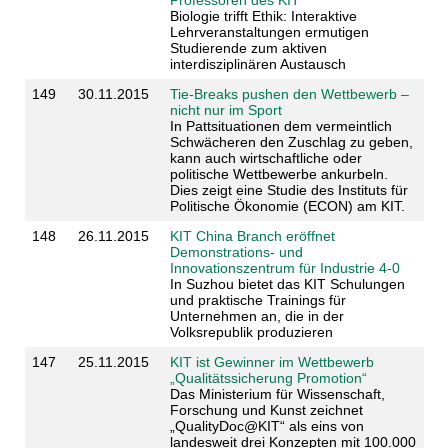
Biologie trifft Ethik: Interaktive
Lehrveranstaltungen ermutigen
Studierende zum aktiven
interdisziplinären Austausch
149
30.11.2015
Tie-Breaks pushen den Wettbewerb –
nicht nur im Sport
In Pattsituationen dem vermeintlich
Schwächeren den Zuschlag zu geben,
kann auch wirtschaftliche oder
politische Wettbewerbe ankurbeln.
Dies zeigt eine Studie des Instituts für
Politische Ökonomie (ECON) am KIT.
148
26.11.2015
KIT China Branch eröffnet
Demonstrations- und
Innovationszentrum für Industrie 4-0
In Suzhou bietet das KIT Schulungen
und praktische Trainings für
Unternehmen an, die in der
Volksrepublik produzieren
147
25.11.2015
KIT ist Gewinner im Wettbewerb
„Qualitätssicherung Promotion“
Das Ministerium für Wissenschaft,
Forschung und Kunst zeichnet
„QualityDoc@KIT“ als eins von
landesweit drei Konzepten mit 100.000