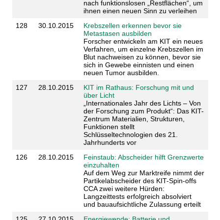
nach funktionslosen „Restflächen“, um
ihnen einen neuen Sinn zu verleihen
128
30.10.2015
Krebszellen erkennen bevor sie
Metastasen ausbilden
Forscher entwickeln am KIT ein neues
Verfahren, um einzelne Krebszellen im
Blut nachweisen zu können, bevor sie
sich in Gewebe einnisten und einen
neuen Tumor ausbilden.
127
28.10.2015
KIT im Rathaus: Forschung mit und
über Licht
„Internationales Jahr des Lichts – Von
der Forschung zum Produkt“: Das KIT-
Zentrum Materialien, Strukturen,
Funktionen stellt
Schlüsseltechnologien des 21.
Jahrhunderts vor
126
28.10.2015
Feinstaub: Abscheider hilft Grenzwerte
einzuhalten
Auf dem Weg zur Marktreife nimmt der
Partikelabscheider des KIT-Spin-offs
CCA zwei weitere Hürden:
Langzeittests erfolgreich absolviert
und bauaufsichtliche Zulassung erteilt
125
27.10.2015
Energiewende: Batterie und