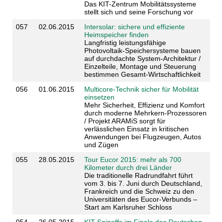
Das KIT-Zentrum Mobilitätssysteme
stellt sich und seine Forschung vor
057
02.06.2015
Intersolar: sichere und effiziente
Heimspeicher finden
Langfristig leistungsfähige
Photovoltaik-Speichersysteme bauen
auf durchdachte System-Architektur /
Einzelteile, Montage und Steuerung
bestimmen Gesamt-Wirtschaftlichkeit
056
01.06.2015
Multicore-Technik sicher für Mobilität
einsetzen
Mehr Sicherheit, Effizienz und Komfort
durch moderne Mehrkern-Prozessoren
/ Projekt ARAMiS sorgt für
verlässlichen Einsatz in kritischen
Anwendungen bei Flugzeugen, Autos
und Zügen
055
28.05.2015
Tour Eucor 2015: mehr als 700
Kilometer durch drei Länder
Die traditionelle Radrundfahrt führt
vom 3. bis 7. Juni durch Deutschland,
Frankreich und die Schweiz zu den
Universitäten des Eucor-Verbunds –
Start am Karlsruher Schloss
054
26.05.2015
KIT-Spinoffs im Finale des Deutschen