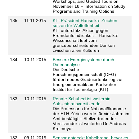
Workshops, and Guided Tours on
November 18 – Information on Study
Programs and Training Options
135
11.11.2015
KIT-Präsident Hanselka: Zeichen
setzen für Weltoffenheit
KIT unterstützt Aktion gegen
Fremdenfeindlichkeit – Hanselka:
Wissenschaft lebt vom
grenzüberschreitenden Denken
zwischen allen Kulturen
134
10.11.2015
Bessere Energiesysteme durch
Datenanalyse
Die Deutsche
Forschungsgemeinschaft (DFG)
fördert neues Graduiertenkolleg zur
Energieinformatik am Karlsruher
Institut für Technologie (KIT).
133
10.11.2015
Renate Schubert ist weiterhin
Aufsichtsratsvorsitzende
Die Professorin für Nationalökonomie
der ETH Zürich wurde für vier Jahre im
Amt bestätigt – Stellvertretender
Vorsitzender ist weiterhin Dr. Andreas
Kreimeyer
132
09.11.2015
Sensor entdeckt Kabelbrand, bevor es