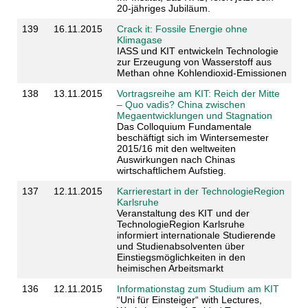
20-jähriges Jubiläum.
139
16.11.2015
Crack it: Fossile Energie ohne
Klimagase
IASS und KIT entwickeln Technologie
zur Erzeugung von Wasserstoff aus
Methan ohne Kohlendioxid-Emissionen
138
13.11.2015
Vortragsreihe am KIT: Reich der Mitte
– Quo vadis? China zwischen
Megaentwicklungen und Stagnation
Das Colloquium Fundamentale
beschäftigt sich im Wintersemester
2015/16 mit den weltweiten
Auswirkungen nach Chinas
wirtschaftlichem Aufstieg.
137
12.11.2015
Karrierestart in der TechnologieRegion
Karlsruhe
Veranstaltung des KIT und der
TechnologieRegion Karlsruhe
informiert internationale Studierende
und Studienabsolventen über
Einstiegsmöglichkeiten in den
heimischen Arbeitsmarkt
136
12.11.2015
Informationstag zum Studium am KIT
“Uni für Einsteiger“ with Lectures,