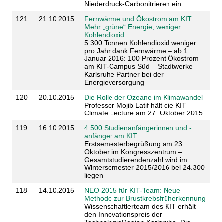
Niederdruck-Carbonitrieren ein
121
21.10.2015
Fernwärme und Ökostrom am KIT:
Mehr „grüne“ Energie, weniger
Kohlendioxid
5.300 Tonnen Kohlendioxid weniger
pro Jahr dank Fernwärme – ab 1.
Januar 2016: 100 Prozent Ökostrom
am KIT-Campus Süd – Stadtwerke
Karlsruhe Partner bei der
Energieversorgung
120
20.10.2015
Die Rolle der Ozeane im Klimawandel
Professor Mojib Latif hält die KIT
Climate Lecture am 27. Oktober 2015
119
16.10.2015
4.500 Studienanfängerinnen und -
anfänger am KIT
Erstsemesterbegrüßung am 23.
Oktober im Kongresszentrum –
Gesamtstudierendenzahl wird im
Wintersemester 2015/2016 bei 24.300
liegen
118
14.10.2015
NEO 2015 für KIT-Team: Neue
Methode zur Brustkrebsfrüherkennung
Wissenschaftlerteam des KIT erhält
den Innovationspreis der
TechnologieRegion Karlsruhe. Die