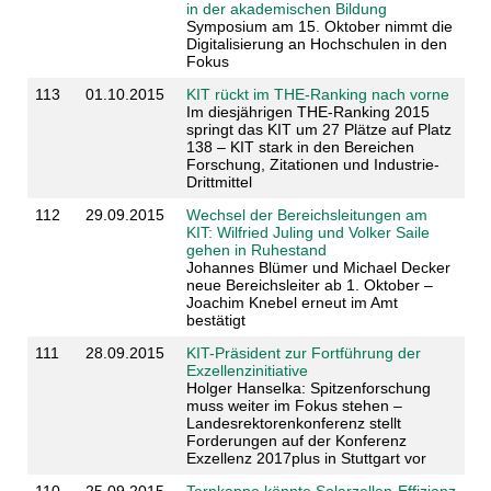
in der akademischen Bildung
Symposium am 15. Oktober nimmt die
Digitalisierung an Hochschulen in den
Fokus
113
01.10.2015
KIT rückt im THE-Ranking nach vorne
Im diesjährigen THE-Ranking 2015
springt das KIT um 27 Plätze auf Platz
138 – KIT stark in den Bereichen
Forschung, Zitationen und Industrie-
Drittmittel
112
29.09.2015
Wechsel der Bereichsleitungen am
KIT: Wilfried Juling und Volker Saile
gehen in Ruhestand
Johannes Blümer und Michael Decker
neue Bereichsleiter ab 1. Oktober –
Joachim Knebel erneut im Amt
bestätigt
111
28.09.2015
KIT-Präsident zur Fortführung der
Exzellenzinitiative
Holger Hanselka: Spitzenforschung
muss weiter im Fokus stehen –
Landesrektorenkonferenz stellt
Forderungen auf der Konferenz
Exzellenz 2017plus in Stuttgart vor
110
25.09.2015
Tarnkappe könnte Solarzellen-Effizienz