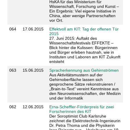
HsKA für das Ministerium für
Wissenschaft, Forschung und Kunst –
Ein Ergebnis: Viel eigene Initiative in
China, aber wenige Partnerschaften
vor Ort.
064
17.06.2015
Effektvoll am KIT: Tag der offenen Tür
2015
27. Juni 2015: Auftakt des
Wissenschaftsfestivals EFFEKTE –
Blick hinter die Kulissen: Bürgerinnen
und Bürger erleben hautnah, wie in
Instituten und Laboren am KIT Zukunft
entsteht
063
15.06.2015
Spracherkennung aus Gehirnströmen
Aus Aktivitätsmustern auf der
Gehirnoberfläche lassen sich
gesprochene Sätze rekonstruieren /
„Brain-to-Text“ vereint Kenntnisse aus
den Neurowissenschaften, der Medizin
und der Informatik
062
12.06.2015
Erna-Scheffler-Förderpreis für zwei
Forscherinnen des KIT
Der Soroptimist Club Karlsruhe
zeichnet die Elektrotechnik-Ingenieurin
Dr. Petra Thoma und die Physikerin
Ines Reinartz aus – Verleihung am 19.