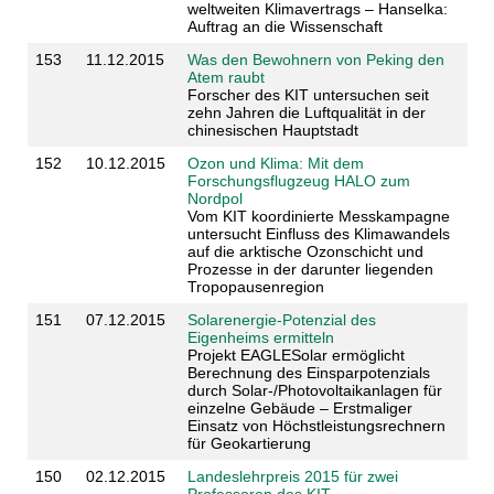
weltweiten Klimavertrags – Hanselka:
Auftrag an die Wissenschaft
153
11.12.2015
Was den Bewohnern von Peking den
Atem raubt
Forscher des KIT untersuchen seit
zehn Jahren die Luftqualität in der
chinesischen Hauptstadt
152
10.12.2015
Ozon und Klima: Mit dem
Forschungsflugzeug HALO zum
Nordpol
Vom KIT koordinierte Messkampagne
untersucht Einfluss des Klimawandels
auf die arktische Ozonschicht und
Prozesse in der darunter liegenden
Tropopausenregion
151
07.12.2015
Solarenergie-Potenzial des
Eigenheims ermitteln
Projekt EAGLESolar ermöglicht
Berechnung des Einsparpotenzials
durch Solar-/Photovoltaikanlagen für
einzelne Gebäude – Erstmaliger
Einsatz von Höchstleistungsrechnern
für Geokartierung
150
02.12.2015
Landeslehrpreis 2015 für zwei
Professoren des KIT