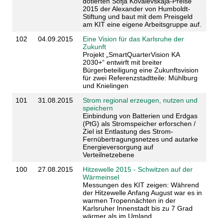
dotierten Sofja Kovalevskaja-Preise
2015 der Alexander von Humboldt-
Stiftung und baut mit dem Preisgeld
am KIT eine eigene Arbeitsgruppe auf.
102
04.09.2015
Eine Vision für das Karlsruhe der
Zukunft
Projekt „SmartQuarterVision KA
2030+“ entwirft mit breiter
Bürgerbeteiligung eine Zukunftsvision
für zwei Referenzstadtteile: Mühlburg
und Knielingen
101
31.08.2015
Strom regional erzeugen, nutzen und
speichern
Einbindung von Batterien und Erdgas
(PtG) als Stromspeicher erforschen /
Ziel ist Entlastung des Strom-
Fernübertragungsnetzes und autarke
Energieversorgung auf
Verteilnetzebene
100
27.08.2015
Hitzewelle 2015 - Schwitzen auf der
Wärmeinsel
Messungen des KIT zeigen: Während
der Hitzewelle Anfang August war es in
warmen Tropennächten in der
Karlsruher Innenstadt bis zu 7 Grad
wärmer als im Umland