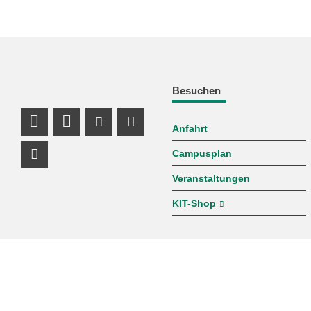
Besuchen
Anfahrt
LinkedIn Profil
Profil Mastodon
Youtube Profil
Instagram Profil
Campusplan
Facebook Profil
Veranstaltungen
KIT-Shop