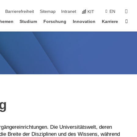
suc
Barrierefreiheit
Sitemap
Intranet
EN
KIT
Star
hemen
Studium
Forschung
Innovation
Karriere
g
rgängereinrichtungen. Die Universitätswelt, deren
 die Breite der Disziplinen und des Wissens, während