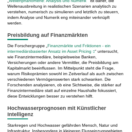
„
Wellenphänomene: Analysis und Numerik
“ ist daher, die
Wellenausbreitung in realistischen Szenarien analytisch zu
verstehen, numerisch zu simulieren und letztlich zu steuern,
indem Analyse und Numerik eng miteinander verknüpft
werden.
Preisbildung auf Finanzmärkten
Die Forschergruppe „
Finanzmärkte und Friktionen - ein
intermediärsbasierter Ansatz im Asset Pricing
“ untersucht,
wie Finanzintermediäre, beispielsweise Banken,
Versicherungen oder andere Vermittler, die Preisbildung am
Kapitalmarkt beeinflussen. Im Mittelpunkt steht die Frage,
warum Risikoprämien sowohl im Zeitverlauf als auch zwischen
verschiedenen Vermögenswerten stark schwanken. Die
Forschenden analysieren, ob eine Sichtweise, die stärker auf
Finanzintermediäre statt auf einzelne Haushalte fokussiert,
diese Entwicklungen besser zu verstehen hilft.
Hochwasserprognosen mit Künstlicher
Intelligenz
Starkregen und Hochwasser gefährden Mensch, Natur und
Infrastruktur. Insbesondere in kleineren Flusseinzugsgebieten