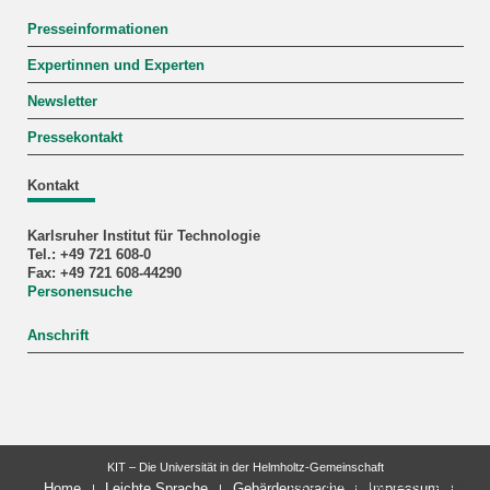
Presseinformationen
Expertinnen und Experten
Newsletter
Pressekontakt
Kontakt
Karlsruher Institut für Technologie
Tel.: +49 721 608-0
Fax: +49 721 608-44290
Personensuche
Anschrift
KIT – Die Universität in der Helmholtz-Gemeinschaft
letzte Änderung: 22.07.2026
Home
Leichte Sprache
Gebärdensprache
Impressum