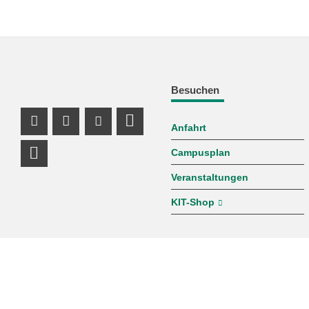
Besuchen
Anfahrt
Instagram Profil
Facebook Profil
Youtube Profil
Profil Mastodon
Campusplan
LinkedIn Profil
Veranstaltungen
KIT-Shop