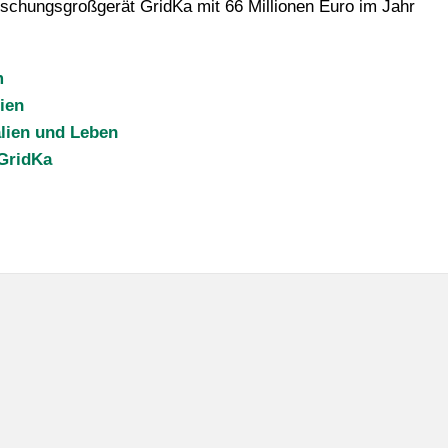
rschungsgroßgerät GridKa mit 66 Millionen Euro im Jahr
m
ien
alien und Leben
GridKa