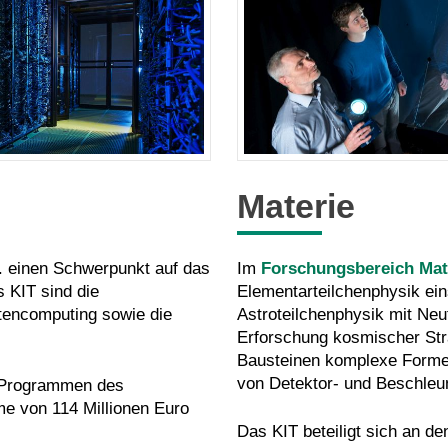
Materie
a. einen Schwerpunkt auf das
Im
Forschungsbereich Mat
 KIT sind die
Elementarteilchenphysik ei
tencomputing sowie die
Astroteilchenphysik mit Neu
Erforschung kosmischer Str
Bausteinen komplexe Formen
von Detektor- und Beschleun
z-Programmen des
e von 114 Millionen Euro
Das KIT beteiligt sich an 