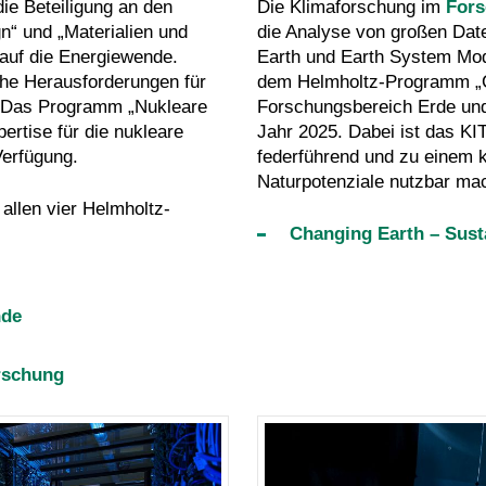
ie Beteiligung an den
Die Klimaforschung im
Fors
“ und „Materialien und
die Analyse von großen Date
auf die Energiewende.
Earth und Earth System Model
he Herausforderungen für
dem Helmholtz-Programm
„
b. Das Programm „Nukleare
Forschungsbereich Erde und
ertise für die nukleare
Jahr 2025. Dabei ist das KI
Verfügung.
federführend und zu einem k
Naturpotenziale nutzbar mac
allen vier Helmholtz-
Changing Earth – Sust
nde
orschung