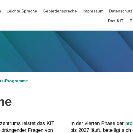
ation überspringen
e
Leichte Sprache
Gebärdensprache
Impressum
Datenschutz
Das KIT
T
tz-Programme
me
szentrums leistet das KIT
In der vierten Phase der
pro
d drängender Fragen von
bis 2027 läuft, beteiligt si