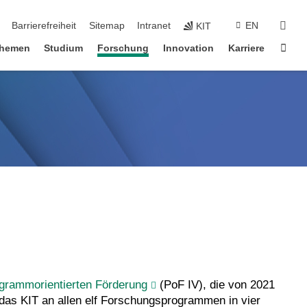
suc
Barrierefreiheit
Sitemap
Intranet
EN
KIT
Star
hemen
Studium
Forschung
Innovation
Karriere
grammorientierten Förderung
(PoF IV), die von 2021
ch das KIT an allen elf Forschungsprogrammen in vier