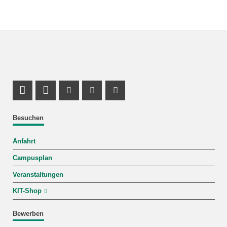
LinkedIn Profil
Profil Mastodon
Youtube Profil
Instagram Profil
Facebook Profil
Besuchen
Anfahrt
Campusplan
Veranstaltungen
KIT-Shop
Bewerben