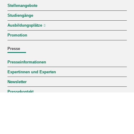
Stellenangebote
Studiengänge
Ausbildungsplätze
Promotion
Presse
Presseinformationen
Expertinnen und Experten
Newsletter
Pressekontakt
Kontakt
Karlsruher Institut für Technologie
Tel.: +49 721 608-0
Fax: +49 721 608-44290
Personensuche