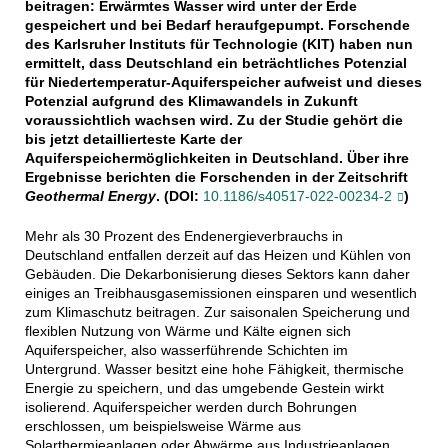
beitragen: Erwärmtes Wasser wird unter der Erde
gespeichert und bei Bedarf heraufgepumpt. Forschende
des Karlsruher Instituts für Technologie (KIT) haben nun
ermittelt, dass Deutschland ein beträchtliches Potenzial
für Niedertemperatur-Aquiferspeicher aufweist und dieses
Potenzial aufgrund des Klimawandels in Zukunft
voraussichtlich wachsen wird. Zu der Studie gehört die
bis jetzt detaillierteste Karte der
Aquiferspeichermöglichkeiten in Deutschland. Über ihre
Ergebnisse berichten die Forschenden in der Zeitschrift
Geothermal Energy
. (DOI:
10.1186/s40517-022-00234-2
)
Mehr als 30 Prozent des Endenergieverbrauchs in
Deutschland entfallen derzeit auf das Heizen und Kühlen von
Gebäuden. Die Dekarbonisierung dieses Sektors kann daher
einiges an Treibhausgasemissionen einsparen und wesentlich
zum Klimaschutz beitragen. Zur saisonalen Speicherung und
flexiblen Nutzung von Wärme und Kälte eignen sich
Aquiferspeicher, also wasserführende Schichten im
Untergrund. Wasser besitzt eine hohe Fähigkeit, thermische
Energie zu speichern, und das umgebende Gestein wirkt
isolierend. Aquiferspeicher werden durch Bohrungen
erschlossen, um beispielsweise Wärme aus
Solarthermieanlagen oder Abwärme aus Industrieanlagen