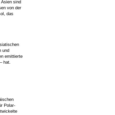
 Asien sind
sen von der
ol, das
siatischen
n und
n emittierte
– hat.
äischen
r Polar-
twickelte