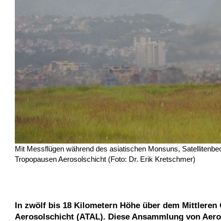
Mit Messflügen während des asiatischen Monsuns, Satellitenbe
Tropopausen Aerosolschicht (Foto: Dr. Erik Kretschmer)
In zwölf bis 18 Kilometern Höhe über dem Mittleren 
Aerosolschicht (ATAL). Diese Ansammlung von Aero