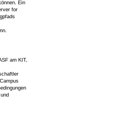
können. Ein
rver for
ugpfads
nn.
-ASF am KIT,
chaftler
m Campus
 Bedingungen
 und