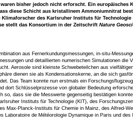
aren bisher jedoch nicht erforscht. Ein europäisches 
ass diese Schicht aus kristallinem Ammoniumnitrat best
Klimaforscher des Karlsruher Instituts für Technologie 
stellt das Konsortium in der Zeitschrift
Nature Geosc
Kombination aus Fernerkundungsmessungen, in-situ-Messung
essungen und detaillierten numerischen Simulationen die V
t. Aerosole sind kleinste Schwebeteilchen aus vielfältigen
häre dienen sie als Kondensationskerne, an die sich gasfö
det. Das Team konnte nun erstmals ein Forschungsflugzeug 
d dort Schlüsselprozesse von globaler Bedeutung erforsche
so, dass sie die Messwerte gegenseitig bestätigen konnten
rlsruher Instituts für Technologie (KIT), des Forschungsze
des Max-Planck-Instituts für Chemie in Mainz, des Alfred-W
es Laboratoire de Météorologie Dynamique in Paris und des Is