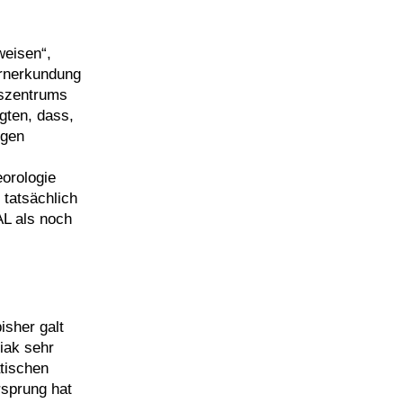
weisen“,
ernerkundung
gszentrums
gten, dass,
igen
eorologie
tatsächlich
AL als noch
isher galt
iak sehr
tischen
rsprung hat