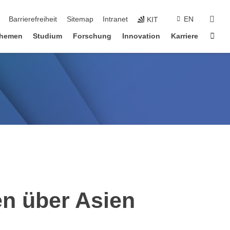
suc
Barrierefreiheit
Sitemap
Intranet
EN
KIT
Star
hemen
Studium
Forschung
Innovation
Karriere
n über Asien