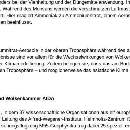
nders bei der Viehhaltung und der Düngemittelanwendung. In
n. Während des Monsuns werden die verschmutzen Luftmas
ert. Hier reagiert Ammoniak zu Ammoniumnitrat, einem Aeros
en beeinflusst.
nitrat-Aerosole in der oberen Troposphäre während des a
ebnisse sind vor allem für die Wechselwirkungen von Wolke
der Klimamodellierung. Zudem belegen sie, dass das am Bode
en Troposphäre – und möglicherweise das asiatische Klima 
und Wolkenkammer AIDA
, in dem 37 wissenschaftliche Organisationen aus elf europ
Leitung des Alfred-Wegener-Instituts, Helmholtz-Zentrum fü
chungsflugzeug M55-Geophysika trug dabei 25 speziell en