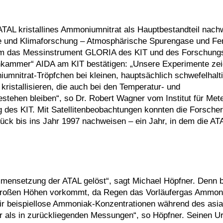
ATAL kristallines Ammoniumnitrat als Hauptbestandteil nach
ogie und Klimaforschung – Atmosphärische Spurengase und F
erem das Messinstrument GLORIA des KIT und des Forschun
kenkammer“ AIDA am KIT bestätigen: „Unsere Experimente zei
umnitrat-Tröpfchen bei kleinen, hauptsächlich schwefelhalt
ristallisieren, die auch bei den Temperatur- und
stehen bleiben“, so Dr. Robert Wagner vom Institut für Met
des KIT. Mit Satellitenbeobachtungen konnten die Forscher 
k bis ins Jahr 1997 nachweisen – ein Jahr, in dem die AT
mensetzung der ATAL gelöst“, sagt Michael Höpfner. Denn b
h großen Höhen vorkommt, da Regen das Vorläufergas Ammon
ir beispiellose Ammoniak-Konzentrationen während des asia
er als in zurückliegenden Messungen“, so Höpfner. Seinen U