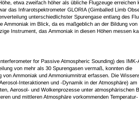
öhe, etwa zweifach höher als übliche Flugzeuge erreichen 
ar das Infrarotspektrometer GLORIA (Gimballed Limb Obse
nverteilung unterschiedlichster Spurengase entlang des Fl
ere Ammoniak im Blick, da es maßgeblich an der Bildung von
 einzige Instrument, das Ammoniak in diesen Höhen messen ka
 Interferometer for Passive Atmospheric Sounding) des IMK
eilung von mehr als 30 Spurengasen vermaß, konnten die
ung von Ammoniak und Ammoniumnitrat erfassen. Die Wissens
 (Aerosol-Interaktionen und -Dynamik in der Atmosphäre) a
keiten, Aerosol- und Wolkenprozesse unter atmosphärischen
 unteren und mittleren Atmosphäre vorkommenden Temperatur-