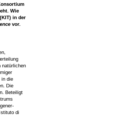
Konsortium
eht. Wie
(KIT) in der
ience
vor.
en,
erteilung
 natürlichen
rmiger
in die
n. Die
. Beteiligt
ntrums
egener-
tituto di