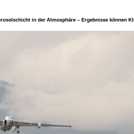
Aerosolschicht in der Atmosphäre – Ergebnisse können K