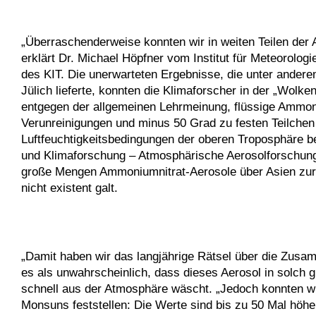
„Überraschenderweise konnten wir in weiten Teilen der 
erklärt Dr. Michael Höpfner vom Institut für Meteorol
des KIT. Die unerwarteten Ergebnisse, die unter and
Jülich lieferte, konnten die Klimaforscher in der „Wol
entgegen der allgemeinen Lehrmeinung, flüssige Ammoni
Verunreinigungen und minus 50 Grad zu festen Teilchen k
Luftfeuchtigkeitsbedingungen der oberen Troposphäre be
und Klimaforschung – Atmosphärische Aerosolforschung 
große Mengen Ammoniumnitrat-Aerosole über Asien zurüc
nicht existent galt.
„Damit haben wir das langjährige Rätsel über die Zusam
es als unwahrscheinlich, dass dieses Aerosol in solc
schnell aus der Atmosphäre wäscht. „Jedoch konnten w
Monsuns feststellen: Die Werte sind bis zu 50 Mal höh