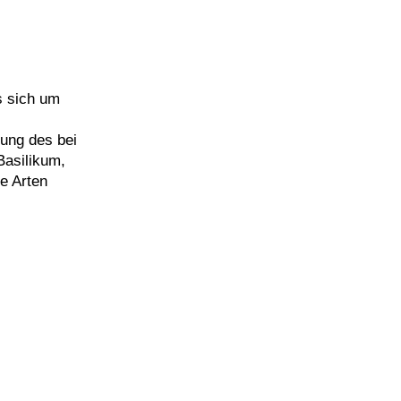
s sich um
tung des bei
Basilikum,
re Arten