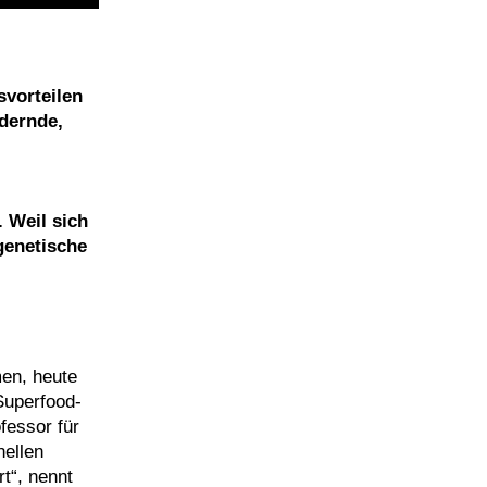
svorteilen
dernde,
. Weil sich
genetische
men, heute
Superfood-
fessor für
nellen
rt“, nennt