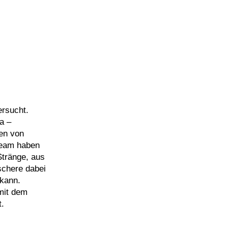
ersucht.
a –
sen von
Team haben
Stränge, aus
schere dabei
 kann.
 mit dem
.