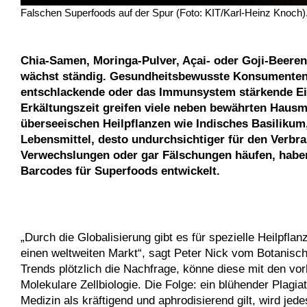
Falschen Superfoods auf der Spur (Foto: KIT/Karl-Heinz Knoch)
Chia-Samen, Moringa-Pulver, Açai- oder Goji-Beeren,
wächst ständig. Gesundheitsbewusste Konsumenten s
entschlackende oder das Immunsystem stärkende Eig
Erkältungszeit greifen viele neben bewährten Hausm
überseeischen Heilpflanzen wie Indisches Basilikum,
Lebensmittel, desto undurchsichtiger für den Verbrau
Verwechslungen oder gar Fälschungen häufen, haben 
Barcodes für Superfoods entwickelt.
„Durch die Globalisierung gibt es für spezielle Heilpfl
einen weltweiten Markt“, sagt Peter Nick vom Botanische
Trends plötzlich die Nachfrage, könne diese mit den vor
Molekulare Zellbiologie. Die Folge: ein blühender Plagia
Medizin als kräftigend und aphrodisierend gilt, wird jed