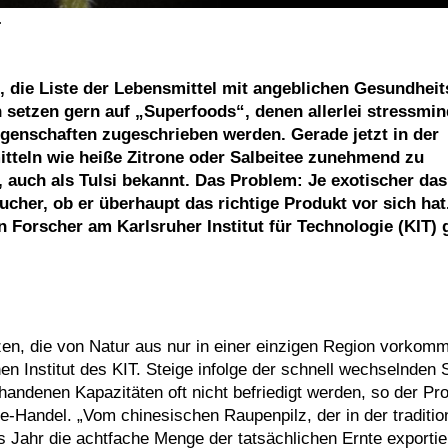
.
 die Liste der Lebensmittel mit angeblichen Gesundheit
etzen gern auf „Superfoods“, denen allerlei stressmin
enschaften zugeschrieben werden. Gerade jetzt in der
itteln wie heiße Zitrone oder Salbeitee zunehmend zu
 auch als Tulsi bekannt. Das Problem: Je exotischer das
cher, ob er überhaupt das richtige Produkt vor sich hat
Forscher am Karlsruher Institut für Technologie (KIT) 
anzen, die von Natur aus nur in einer einzigen Region vorkom
n Institut des KIT. Steige infolge der schnell wechselnden 
handenen Kapazitäten oft nicht befriedigt werden, so der Pro
te-Handel. „Vom chinesischen Raupenpilz, der in der traditio
es Jahr die achtfache Menge der tatsächlichen Ernte exportie