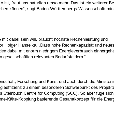
st, freut uns natürlich umso mehr. Das ist ein weiterer Be
gehen können“, sagt Baden-Württembergs Wissenschaftsmini
 mit dabei sein will, braucht höchste Rechenleistung und
ssor Holger Hanselka. „Dass hohe Rechenkapazität und neue
den dabei mit enorm niedrigem Energieverbrauch einhergehen
n gesellschaftlich relevanten Bedarfsfeldern.“
nschaft, Forschung und Kunst und auch durch die Ministerin
rgieeffizienz zu einem besonderen Schwerpunkt des Projekt
s Steinbuch Centre for Computing (SCC). So aber füge sich 
rme-Kälte-Kopplung basierende Gesamtkonzept für die Energ