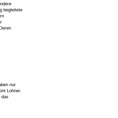
ondere
 begleitete
rn
r
 Deren
aben nur
ont Lohner.
 das