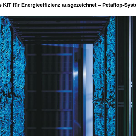
KIT für Energieeffizienz ausgezeichnet – Petaflop-Sys