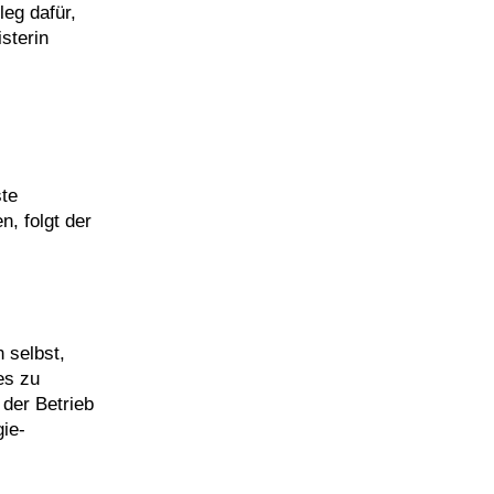
leg dafür,
sterin
ste
, folgt der
 selbst,
es zu
der Betrieb
ie-