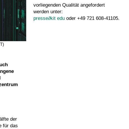
vorliegenden Qualität angefordert
werden unter:
presse
∂
kit edu
oder +49 721 608-41105.
IT)
auch
angene
d
nzentrum
lfte der
e für das