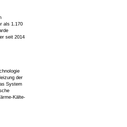
h
r als 1.170
arde
er seit 2014
chnologie
Heizung der
das System
ische
Wärme-Kälte-