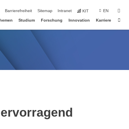
suc
Barrierefreiheit
Sitemap
Intranet
EN
KIT
Star
hemen
Studium
Forschung
Innovation
Karriere
hervorragend