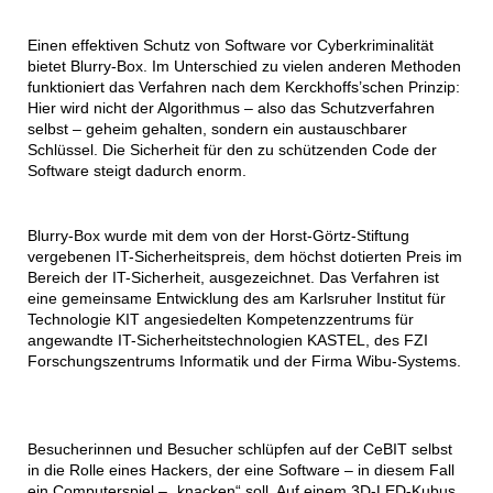
Einen effektiven Schutz von Software vor Cyberkriminalität
bietet Blurry-Box. Im Unterschied zu vielen anderen Methoden
funktioniert das Verfahren nach dem Kerckhoffs’schen Prinzip:
Hier wird nicht der Algorithmus – also das Schutzverfahren
selbst – geheim gehalten, sondern ein austauschbarer
Schlüssel. Die Sicherheit für den zu schützenden Code der
Software steigt dadurch enorm.
Blurry-Box wurde mit dem von der Horst-Görtz-Stiftung
vergebenen IT-Sicherheitspreis, dem höchst dotierten Preis im
Bereich der IT-Sicherheit, ausgezeichnet. Das Verfahren ist
eine gemeinsame Entwicklung des am Karlsruher Institut für
Technologie KIT angesiedelten Kompetenzzentrums für
angewandte IT-Sicherheitstechnologien KASTEL, des FZI
Forschungszentrums Informatik und der Firma Wibu-Systems.
Besucherinnen und Besucher schlüpfen auf der CeBIT selbst
in die Rolle eines Hackers, der eine Software – in diesem Fall
ein Computerspiel – „knacken“ soll. Auf einem 3D-LED-Kubus