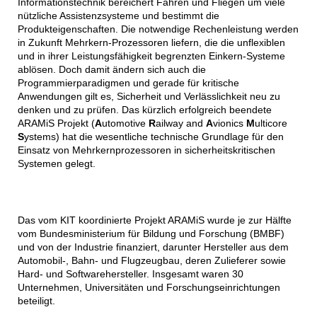
Informationstechnik bereichert Fahren und Fliegen um viele
nützliche Assistenzsysteme und bestimmt die
Produkteigenschaften. Die notwendige Rechenleistung werden
in Zukunft Mehrkern-Prozessoren liefern, die die unflexiblen
und in ihrer Leistungsfähigkeit begrenzten Einkern-Systeme
ablösen. Doch damit ändern sich auch die
Programmierparadigmen und gerade für kritische
Anwendungen gilt es, Sicherheit und Verlässlichkeit neu zu
denken und zu prüfen. Das kürzlich erfolgreich beendete
ARAMiS Projekt (
A
utomotive
R
ailway and
A
vionics
M
ulticore
S
ystems) hat die wesentliche technische Grundlage für den
Einsatz von Mehrkernprozessoren in sicherheitskritischen
Systemen gelegt.
Das vom KIT koordinierte Projekt ARAMiS wurde je zur Hälfte
vom Bundesministerium für Bildung und Forschung (BMBF)
und von der Industrie finanziert, darunter Hersteller aus dem
Automobil-, Bahn- und Flugzeugbau, deren Zulieferer sowie
Hard- und Softwarehersteller. Insgesamt waren 30
Unternehmen, Universitäten und Forschungseinrichtungen
beteiligt.