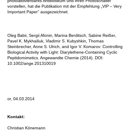
photoaktivierbares Antibiotikum und ihren Photoschalter
vorstellen, hat die Publikation mit der Empfehlung „VIP – Very
Important Paper“ ausgezeichnet.
Oleg Babii, Sergii Afonin, Marina Berditsch, Sabine Reißer,
Pavel K. Mykhailiuk, Vladimir S. Kubyshkin, Thomas
Steinbrecher, Anne S. Ulrich, and Igor V. Komarov: Controlling
Biological Activity with Light: Diarylethene-Containing Cyclic
Peptidomimetics. Angewandte Chemie (2014). DOI:
10.1002/ange.201310019
or, 04.03.2014
Kontakt:
Christian Könemann