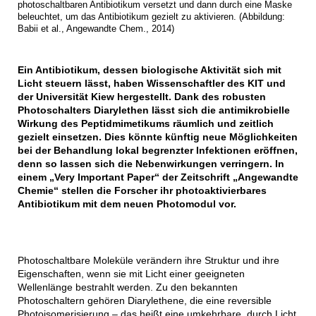
photoschaltbaren Antibiotikum versetzt und dann durch eine Maske
beleuchtet, um das Antibiotikum gezielt zu aktivieren. (Abbildung:
Babii et al., Angewandte Chem., 2014)
Ein Antibiotikum, dessen biologische Aktivität sich mit
Licht steuern lässt, haben Wissenschaftler des KIT und
der Universität Kiew hergestellt. Dank des robusten
Photoschalters Diarylethen lässt sich die antimikrobielle
Wirkung des Peptidmimetikums räumlich und zeitlich
gezielt einsetzen. Dies könnte künftig neue Möglichkeiten
bei der Behandlung lokal begrenzter Infektionen eröffnen,
denn so lassen sich die Nebenwirkungen verringern. In
einem „Very Important Paper“ der Zeitschrift „Angewandte
Chemie“ stellen die Forscher ihr photoaktivierbares
Antibiotikum mit dem neuen Photomodul vor.
Photoschaltbare Moleküle verändern ihre Struktur und ihre
Eigenschaften, wenn sie mit Licht einer geeigneten
Wellenlänge bestrahlt werden. Zu den bekannten
Photoschaltern gehören Diarylethene, die eine reversible
Photoisomerisierung – das heißt eine umkehrbare, durch Licht