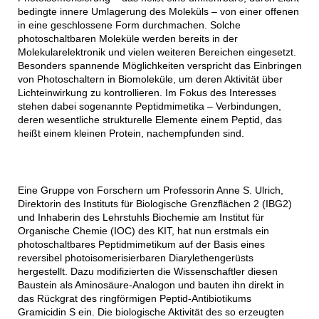
bedingte innere Umlagerung des Moleküls – von einer offenen
in eine geschlossene Form durchmachen. Solche
photoschaltbaren Moleküle werden bereits in der
Molekularelektronik und vielen weiteren Bereichen eingesetzt.
Besonders spannende Möglichkeiten verspricht das Einbringen
von Photoschaltern in Biomoleküle, um deren Aktivität über
Lichteinwirkung zu kontrollieren. Im Fokus des Interesses
stehen dabei sogenannte Peptidmimetika – Verbindungen,
deren wesentliche strukturelle Elemente einem Peptid, das
heißt einem kleinen Protein, nachempfunden sind.
Eine Gruppe von Forschern um Professorin Anne S. Ulrich,
Direktorin des Instituts für Biologische Grenzflächen 2 (IBG2)
und Inhaberin des Lehrstuhls Biochemie am Institut für
Organische Chemie (IOC) des KIT, hat nun erstmals ein
photoschaltbares Peptidmimetikum auf der Basis eines
reversibel photoisomerisierbaren Diarylethengerüsts
hergestellt. Dazu modifizierten die Wissenschaftler diesen
Baustein als Aminosäure-Analogon und bauten ihn direkt in
das Rückgrat des ringförmigen Peptid-Antibiotikums
Gramicidin S ein. Die biologische Aktivität des so erzeugten