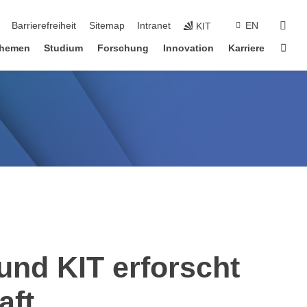
suc
Barrierefreiheit
Sitemap
Intranet
EN
KIT
Star
hemen
Studium
Forschung
Innovation
Karriere
nd KIT erforscht
aft