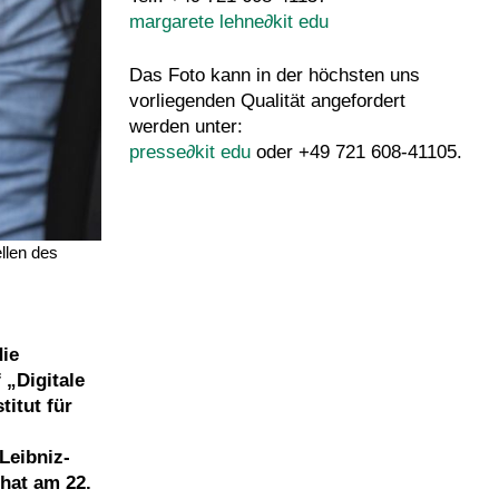
margarete lehne
∂
kit edu
Das Foto kann in der höchsten uns
vorliegenden Qualität angefordert
werden unter:
presse
∂
kit edu
oder +49 721 608-41105.
llen des
ie
 „Digitale
titut für
Leibniz-
hat am 22.