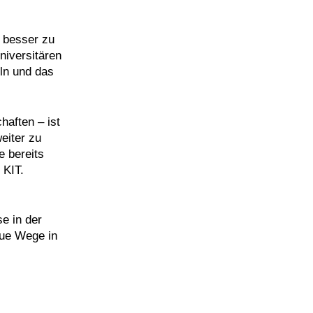
 besser zu
niversitären
ln und das
haften – ist
eiter zu
e bereits
 KIT.
e in der
eue Wege in