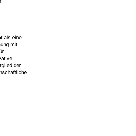
r
t als eine
hung mit
ür
vative
glied der
nschaftliche