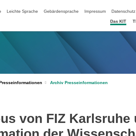
ation überspringen
e
Leichte Sprache
Gebärdensprache
Impressum
Datenschutz
Das KIT
T
Archiv Presseinformationen
Presseinformationen
s von FIZ Karlsruhe u
rmation der Wissensch