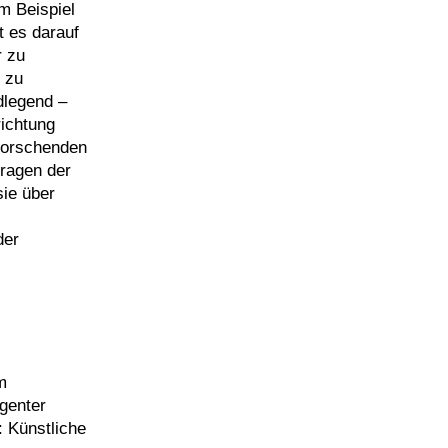
m Beispiel
t es darauf
r zu
 zu
dlegend –
richtung
 Forschenden
Fragen der
sie über
der
m
igenter
 Künstliche