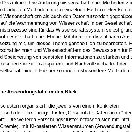
lle Disziplinen. Die Änderung wissenschaftlicher Methoden zu
en tradierten Methoden in den einzelnen Fächern. Hier komm
d Wissenschaftlern als auch den Datennutzenden gegenübe
 auf die Wahrnehmung von Wissenschaft in der Gesellschaft
tnisprozesse sind für das Wissenschaftssystem selbst grun
 gesellschaftlicher Ebene. Mit ihrer interdisziplinären Aus
ssetzung mit, um dieses Thema ganzheitlich zu bearbeiten.
nschaftlerinnen und Wissenschaftlern das Bewusstsein für 
d Speicherung von sensiblen Informationen zu stärken und 
forschen sie zur Transparenz und Nachvollziehbarkeit der
esellschaft hinein. Hierbei kommen insbesondere Methoden 
he Anwendungsfälle in den Blick
clustern organisiert, die jeweils von einem konkreten
et sich der Forschungscluster „Geschützte Datenräume“ de
“. Die weiteren Forschungscluster befassen sich mit intell
 Chemie), mit KI-basierten Wissensräumen (Anwendungsfall: