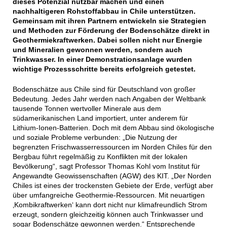
dieses Potenzial nutzbar machen und einen
nachhaltigeren Rohstoffabbau in Chile unterstützen.
Gemeinsam mit ihren Partnern entwickeln sie Strategien
und Methoden zur Förderung der Bodenschätze direkt in
Geothermiekraftwerken. Dabei sollen nicht nur Energie
und Mineralien gewonnen werden, sondern auch
Trinkwasser. In einer Demonstrationsanlage wurden
wichtige Prozessschritte bereits erfolgreich getestet.
Bodenschätze aus Chile sind für Deutschland von großer
Bedeutung. Jedes Jahr werden nach Angaben der Weltbank
tausende Tonnen wertvoller Minerale aus dem
südamerikanischen Land importiert, unter anderem für
Lithium-Ionen-Batterien. Doch mit dem Abbau sind ökologische
und soziale Probleme verbunden: „Die Nutzung der
begrenzten Frischwasserressourcen im Norden Chiles für den
Bergbau führt regelmäßig zu Konflikten mit der lokalen
Bevölkerung“, sagt Professor Thomas Kohl vom Institut für
Angewandte Geowissenschaften (AGW) des KIT. „Der Norden
Chiles ist eines der trockensten Gebiete der Erde, verfügt aber
über umfangreiche Geothermie-Ressourcen. Mit neuartigen
‚Kombikraftwerken‘ kann dort nicht nur klimafreundlich Strom
erzeugt, sondern gleichzeitig können auch Trinkwasser und
sogar Bodenschätze gewonnen werden.“ Entsprechende