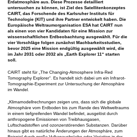
Erdatmosphäre aus. Diese Prozesse detailliert
untersuchen zu können, ist Ziel des Satellitenkonzeptes
CAIRT, das Forschende des Karlsruher Instituts für
Technologie (KIT) und ihre Partner entwickelt haben. Die
Europäische Weltraumorganisation ESA hat CAIRT nun
als einen von vier Kandidaten für eine Mission zur
wissenschaftlichen Erdbeobachtung ausgewählt. Für die
vier Vorschläge folgen zunächst Machbarkeitsstudien,
bevor 2025 eine Mission endgültig ausgewählt wird, die
im Jahr 2031 oder 2032 als „Earth Explorer 11“ starten
soll.
CAIRT steht für „The Changing-Atmosphere Infra-Red
Tomography Explorer“. Es handelt sich dabei um ein Infrarot-
Tomographie-Experiment zur Untersuchung der Atmosphäre
im Wandel.
„Klimamodellrechnungen zeigen uns, dass sich die globale
Atmosphäre vom Erdboden bis zum Rande des Weltweltraums
in einem tiefgreifenden Wandel befindet, ausgelöst durch
anthropogene Emissionen von Treibhausgasen,
Luftschadstoffen und ozonzerstörenden Substanzen. Darüber
hinaus gibt es natürliche Änderungen der Atmosphäre, zum
Beispiel durch große Vulkanausbrüche oder Variation in der