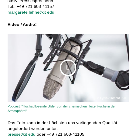
stellv. Pressesprecherin
Tel.: +49 721 608-41157
margarete lehne
∂
kit edu
Video / Audio:
Lydia Albrecht, KIT
Podcast: "Hochauflösende Bilder von der chemischen Hexenküche in der
Atmosphäre"
Das Foto kann in der höchsten uns vorliegenden Qualität
angefordert werden unter:
presse
∂
kit edu
oder +49 721 608-41105.