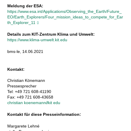
Meldung der ESA:
https://www.esa.int/Applications/Observing_the_Earth/Future_
EO/Earth_Explorers/Four_mission_ideas_to_compete_for_Ear
th_Explorer_11
Details zum KIT-Zentrum Klima und Umwelt:
https://www.klima-umwelt.kit.edu
bms-le, 14.06.2021
Kontakt:
Christian Könemann
Pressesprecher
Tel: +49 721 608-41190
Fax: +49 721 608-43658
christian koenemann
∂
kit edu
Kontakt für diese Presseinformation:
Margarete Lehné