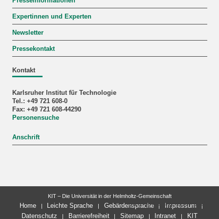
Presseinformationen
Expertinnen und Experten
Newsletter
Pressekontakt
Kontakt
Karlsruher Institut für Technologie
Tel.: +49 721 608-0
Fax: +49 721 608-44290
Personensuche
Anschrift
KIT – Die Universität in der Helmholtz-Gemeinschaft
letzte Änderung: 22.07.2026
Home
Leichte Sprache
Gebärdensprache
Impressum
Datenschutz
Barrierefreiheit
Sitemap
Intranet
KIT