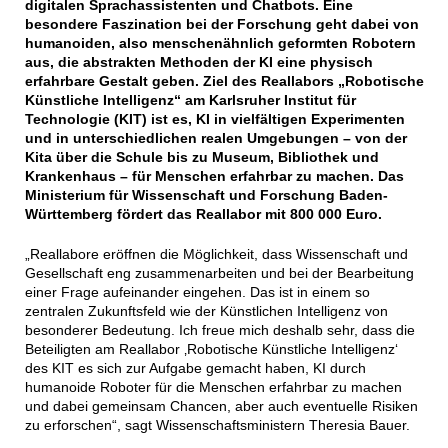
digitalen Sprachassistenten und Chatbots. Eine
besondere Faszination bei der Forschung geht dabei von
humanoiden, also menschenähnlich geformten Robotern
aus, die abstrakten Methoden der KI eine physisch
erfahrbare Gestalt geben. Ziel des Reallabors „Robotische
Künstliche Intelligenz“ am Karlsruher Institut für
Technologie (KIT) ist es, KI in vielfältigen Experimenten
und in unterschiedlichen realen Umgebungen – von der
Kita über die Schule bis zu Museum, Bibliothek und
Krankenhaus – für Menschen erfahrbar zu machen. Das
Ministerium für Wissenschaft und Forschung Baden-
Württemberg fördert das Reallabor mit 800 000 Euro.
„Reallabore eröffnen die Möglichkeit, dass Wissenschaft und
Gesellschaft eng zusammenarbeiten und bei der Bearbeitung
einer Frage aufeinander eingehen. Das ist in einem so
zentralen Zukunftsfeld wie der Künstlichen Intelligenz von
besonderer Bedeutung. Ich freue mich deshalb sehr, dass die
Beteiligten am Reallabor ‚Robotische Künstliche Intelligenz‘
des KIT es sich zur Aufgabe gemacht haben, KI durch
humanoide Roboter für die Menschen erfahrbar zu machen
und dabei gemeinsam Chancen, aber auch eventuelle Risiken
zu erforschen“, sagt Wissenschaftsministern Theresia Bauer.