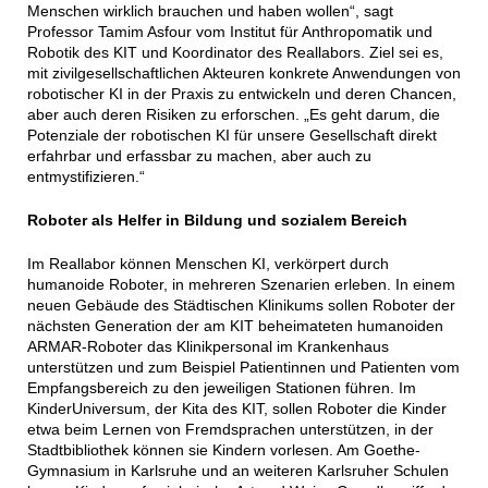
Menschen wirklich brauchen und haben wollen“, sagt
Professor Tamim Asfour vom Institut für Anthropomatik und
Robotik des KIT und Koordinator des Reallabors. Ziel sei es,
mit zivilgesellschaftlichen Akteuren konkrete Anwendungen von
robotischer KI in der Praxis zu entwickeln und deren Chancen,
aber auch deren Risiken zu erforschen. „Es geht darum, die
Potenziale der robotischen KI für unsere Gesellschaft direkt
erfahrbar und erfassbar zu machen, aber auch zu
entmystifizieren.“
Roboter als Helfer in Bildung und sozialem Bereich
Im Reallabor können Menschen KI, verkörpert durch
humanoide Roboter, in mehreren Szenarien erleben. In einem
neuen Gebäude des Städtischen Klinikums sollen Roboter der
nächsten Generation der am KIT beheimateten humanoiden
ARMAR-Roboter das Klinikpersonal im Krankenhaus
unterstützen und zum Beispiel Patientinnen und Patienten vom
Empfangsbereich zu den jeweiligen Stationen führen. Im
KinderUniversum, der Kita des KIT, sollen Roboter die Kinder
etwa beim Lernen von Fremdsprachen unterstützen, in der
Stadtbibliothek können sie Kindern vorlesen. Am Goethe-
Gymnasium in Karlsruhe und an weiteren Karlsruher Schulen