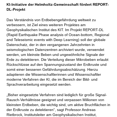
KI-Initiative der Helmholtz-Gemeinschaft fördert REPORT-
DL-Projekt
Das Verständnis von Erdbebengefährdung weltweit zu
verbessern, ist Ziel eines weiteren Projektes am
Geophysikalischen Institut des KIT. Im Projekt REPORT-DL
(Rapid Earthquake Phase analysis of Ocean-bottom, Regional
and Teleseismic events with Deep Learning) soll der globale
Datenschatz, der in den vergangenen Jahrzehnten in
seismologischen Datenzentren archiviert wurde, verwendet
werden, um kleinste Beben und ungewöhnliche Signale der
Erde zu detektieren. Die Verteilung dieser Mikrobeben erlaubt
Rückschlüsse auf den Spannungszustand der Erdkruste und
somit einer besseren Gefährdungsabschätzung. Hierzu
adaptieren die Wissenschaftlerinnen und Wissenschaftler
moderne Verfahren der KI, die im Bereich der Bild- und
Sprachverarbeitung eingesetzt werden.
„Bisher eingesetzte Verfahren sind lediglich für große Signal-
Rausch-Verhältnisse geeignet und verpassen Millionen von
kleinsten Erdbeben, die wichtig sind, um aktive Bruchflächen in
der Erdkruste zu detektieren“, sagt Professor Andreas
Rietbrock, Institutsleiter am Geophysikalischen Institut,