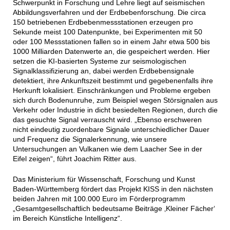
Schwerpunkt in Forschung und Lehre liegt auf seismischen
Abbildungsverfahren und der Erdbebenforschung. Die circa
150 betriebenen Erdbebenmessstationen erzeugen pro
Sekunde meist 100 Datenpunkte, bei Experimenten mit 50
oder 100 Messstationen fallen so in einem Jahr etwa 500 bis
1000 Milliarden Datenwerte an, die gespeichert werden. Hier
setzen die KI-basierten Systeme zur seismologischen
Signalklassifizierung an, dabei werden Erdbebensignale
detektiert, ihre Ankunftszeit bestimmt und gegebenenfalls ihre
Herkunft lokalisiert. Einschränkungen und Probleme ergeben
sich durch Bodenunruhe, zum Beispiel wegen Störsignalen aus
Verkehr oder Industrie in dicht besiedelten Regionen, durch die
das gesuchte Signal verrauscht wird. „Ebenso erschweren
nicht eindeutig zuordenbare Signale unterschiedlicher Dauer
und Frequenz die Signalerkennung, wie unsere
Untersuchungen an Vulkanen wie dem Laacher See in der
Eifel zeigen“, führt Joachim Ritter aus.
Das Ministerium für Wissenschaft, Forschung und Kunst
Baden-Württemberg fördert das Projekt KISS in den nächsten
beiden Jahren mit 100.000 Euro im Förderprogramm
„Gesamtgesellschaftlich bedeutsame Beiträge ‚Kleiner Fächer‘
im Bereich Künstliche Intelligenz“.