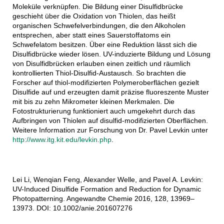
Moleküle verknüpfen. Die Bildung einer Disulfidbrücke
geschieht über die Oxidation von Thiolen, das heißt
organischen Schwefelverbindungen, die den Alkoholen
entsprechen, aber statt eines Sauerstoffatoms ein
Schwefelatom besitzen. Über eine Reduktion lässt sich die
Disulfidbrücke wieder lösen. UV-induzierte Bildung und Lösung
von Disulfidbrücken erlauben einen zeitlich und räumlich
kontrollierten Thiol-Disulfid-Austausch. So brachten die
Forscher auf thiol-modifizierten Polymeroberflächen gezielt
Disulfide auf und erzeugten damit präzise fluoreszente Muster
mit bis zu zehn Mikrometer kleinen Merkmalen. Die
Fotostrukturierung funktioniert auch umgekehrt durch das
Aufbringen von Thiolen auf disulfid-modifizierten Oberflächen.
Weitere Information zur Forschung von Dr. Pavel Levkin unter
http://www.itg.kit.edu/levkin.php
.
Lei Li, Wenqian Feng, Alexander Welle, and Pavel A. Levkin:
UV-Induced Disulfide Formation and Reduction for Dynamic
Photopatterning. Angewandte Chemie 2016, 128, 13969–
13973. DOI: 10.1002/anie.201607276