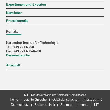
Expertinnen und Experten
Newsletter
Pressekontakt
Kontakt
Karlsruher Institut für Technologie
Tel.: +49 721 608-0
Fax: +49 721 608-44290
Personensuche
Anschrift
KIT – Die Universität in der Helmholtz-Gemeinschaft
letzte Änderung: 22.07.2026
Home
Leichte Sprache
Gebärdensprache
Impressum
Datenschutz
Barrierefreiheit
Sitemap
Intranet
KIT