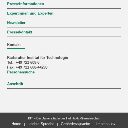
Presseinformationen
Expertinnen und Experten
Newsletter
Pressekontakt
Kontakt
Karlsruher Institut für Technologie
Tel.: +49 721 608-0
Fax: +49 721 608-44290
Personensuche
Anschrift
KIT – Die Universität in der Helmholtz-Gemeinschaft
letzte Änderung: 22.07.2026
Home
Leichte Sprache
Gebärdensprache
Impressum