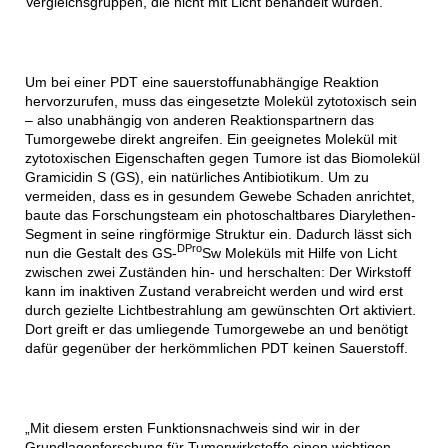
Vergleichsgruppen, die nicht mit Licht behandelt wurden.
Um bei einer PDT eine sauerstoffunabhängige Reaktion
hervorzurufen, muss das eingesetzte Molekül zytotoxisch sein
– also unabhängig von anderen Reaktionspartnern das
Tumorgewebe direkt angreifen. Ein geeignetes Molekül mit
zytotoxischen Eigenschaften gegen Tumore ist das Biomolekül
Gramicidin S (GS), ein natürliches Antibiotikum. Um zu
vermeiden, dass es in gesundem Gewebe Schaden anrichtet,
baute das Forschungsteam ein photoschaltbares Diarylethen-
Segment in seine ringförmige Struktur ein. Dadurch lässt sich
DPro
nun die Gestalt des GS-
Sw Moleküls mit Hilfe von Licht
zwischen zwei Zuständen hin- und herschalten: Der Wirkstoff
kann im inaktiven Zustand verabreicht werden und wird erst
durch gezielte Lichtbestrahlung am gewünschten Ort aktiviert.
Dort greift er das umliegende Tumorgewebe an und benötigt
dafür gegenüber der herkömmlichen PDT keinen Sauerstoff.
„Mit diesem ersten Funktionsnachweis sind wir in der
Grundlagenforschung für Tumorwirkstoffe einen wichtigen