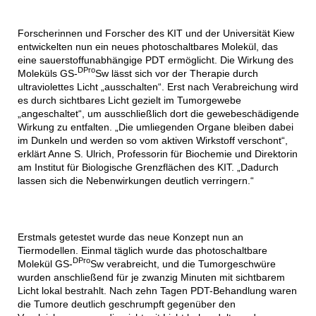
Forscherinnen und Forscher des KIT und der Universität Kiew
entwickelten nun ein neues photoschaltbares Molekül, das
eine sauerstoffunabhängige PDT ermöglicht. Die Wirkung des
DPro
Moleküls GS-
Sw lässt sich vor der Therapie durch
ultraviolettes Licht „ausschalten“. Erst nach Verabreichung wird
es durch sichtbares Licht gezielt im Tumorgewebe
„angeschaltet“, um ausschließlich dort die gewebeschädigende
Wirkung zu entfalten. „Die umliegenden Organe bleiben dabei
im Dunkeln und werden so vom aktiven Wirkstoff verschont“,
erklärt Anne S. Ulrich, Professorin für Biochemie und Direktorin
am Institut für Biologische Grenzflächen des KIT. „Dadurch
lassen sich die Nebenwirkungen deutlich verringern.“
Erstmals getestet wurde das neue Konzept nun an
Tiermodellen. Einmal täglich wurde das photoschaltbare
DPro
Molekül GS-
Sw verabreicht, und die Tumorgeschwüre
wurden anschließend für je zwanzig Minuten mit sichtbarem
Licht lokal bestrahlt. Nach zehn Tagen PDT-Behandlung waren
die Tumore deutlich geschrumpft gegenüber den