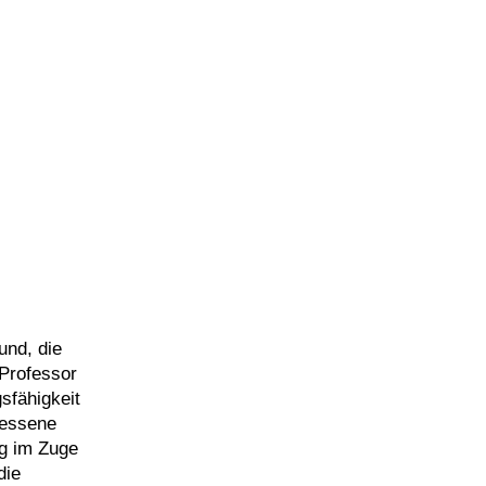
und, die
 Professor
sfähigkeit
messene
ng im Zuge
die