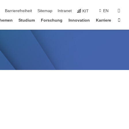
suc
Barrierefreiheit
Sitemap
Intranet
EN
KIT
Star
hemen
Studium
Forschung
Innovation
Karriere