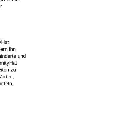
r
yHat
ern ihn
hinderte und
imityHat
iten zu
orteil,
tteln,