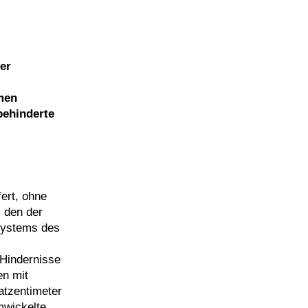
er
men
behinderte
fert, ohne
, den der
 Systems des
 Hindernisse
en mit
atzentimeter
mwickelte