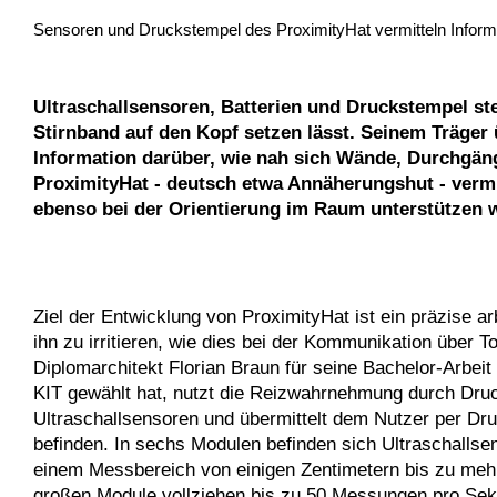
Sensoren und Druckstempel des ProximityHat vermitteln Informa
Ultraschallsensoren, Batterien und Druckstempel st
Stirnband auf den Kopf setzen lässt. Seinem Träger
Information darüber, wie nah sich Wände, Durchgä
ProximityHat - deutsch etwa Annäherungshut - vermi
ebenso bei der Orientierung im Raum unterstützen 
Ziel der Entwicklung von ProximityHat ist ein präzise ar
ihn zu irritieren, wie dies bei der Kommunikation über T
Diplomarchitekt Florian Braun für seine Bachelor-Arbe
KIT gewählt hat, nutzt die Reizwahrnehmung durch Druc
Ultraschallsensoren und übermittelt dem Nutzer per Dru
befinden. In sechs Modulen befinden sich Ultraschalls
einem Messbereich von einigen Zentimetern bis zu mehr
großen Module vollziehen bis zu 50 Messungen pro Sekun