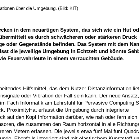
tionen über die Umgebung. (Bild: KIT)
ecken in dem neuartigen System, das sich wie ein Hut od
 übermittelt es durch schwächeren oder stärkeren Druck
nge oder Gegenstände befinden. Das System mit dem Na
sst die jeweilige Umgebung in Echtzeit und könnte Seh
wie Feuerwehrleute in einem verrauchten Gebäude.
beitendes Hilfsmittel, das dem Nutzer Distanzinformation lie
onsignale oder Vibration der Fall sein kann. Der neue Ansatz
it im Fach Informatik am Lehrstuhl für Pervasive Computing
k. ProximityHat erfasst die Umgebung durch integrierte
ck auf den Kopf Information darüber, wie nah oder fern sich
ensoren, die zusammen den Raum horizontal in alle Richtung
eren Metern erfassen. Die jeweils etwa fünf Mal fünf Quadr
de. Ebenfalls integriert sind mit elastischem Kunststoff u