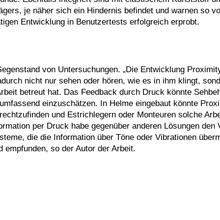
gers, je näher sich ein Hindernis befindet und warnen so vo
gen Entwicklung in Benutzertests erfolgreich erprobt.
 Gegenstand von Untersuchungen. „Die Entwicklung Proximit
urch nicht nur sehen oder hören, wie es in ihm klingt, sond
Arbeit betreut hat. Das Feedback durch Druck könnte Sehbe
d umfassend einzuschätzen. In Helme eingebaut könnte Prox
rechtzufinden und Estrichlegern oder Monteuren solche Arbe
nformation per Druck habe gegenüber anderen Lösungen den V
teme, die die Information über Töne oder Vibrationen übermi
d empfunden, so der Autor der Arbeit.