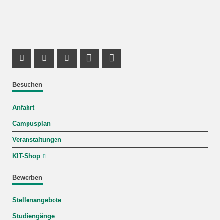
Instagram Profil
Facebook Profil
Youtube Profil
Profil Mastodon
LinkedIn Profil
Besuchen
Anfahrt
Campusplan
Veranstaltungen
KIT-Shop
Bewerben
Stellenangebote
Studiengänge