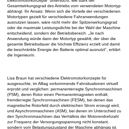
Elektromotorkonzepte“ untersucht, wie stark der
Gesamtwirkungsgrad des Antriebs vom verwendeten Motortyp
abhängt. Ihr Ansatz: Wenn sich die Vorteile der verschiedenen
Motortypen gezielt für verschiedene Fahranwendungen
ausnutzen lassen, wäre nicht mehr der Spitzenwirkungsgrad
oder die maximale Leistungsdichte bei der Wahl der Maschine
entscheidend, sondern der Betriebsbereich. „Je nach
Anwendung würde dann der Motortyp gewählt, der über die
gesamte Betriebsdauer die höchste Effizienz erzielt und damit
die beschränkte Energie der Batterie optimal ausnutzt“, erklärt
die Ingenieurin.
Lisa Braun hat verschiedene Elektromotorkonzepte für
ausgesuchte, im Alltag vorkommende Fahrsituationen virtuell
erprobt und verglichen: permanenterregte Synchronmaschinen
(PSM), deren Rotor einen Permanentmagneten enthält,
fremderregte Synchronmaschinen (FESM), bei denen das
magnetische Rotorfeld durch elektrischen Strom erzeugt wird,
und Asynchronmaschinen (ASM), bei denen im Unterschied zu
den Synchronmaschinen das Verhältnis der Motorendrehzahl
zur Frequenz der Versorgungsspannung nicht konstant,
sondern vom Belastungszustand der Maschine abhängig ist.