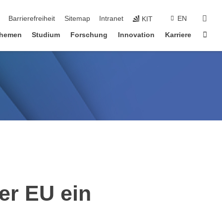
suc
Barrierefreiheit
Sitemap
Intranet
EN
KIT
Star
hemen
Studium
Forschung
Innovation
Karriere
er EU ein