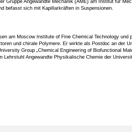
in der Gruppe Angewandte Mechanik (AME) am Institut für Me
 befasst sich mit Kapillarkräften in Suspensionen.
en am Moscow Institute of Fine Chemical Technology und 
ktoren und chirale Polymere. Er wirkte als Postdoc an der Un
 University Group „Chemical Engineering of Biofunctional Mat
 am Lehrstuhl Angewandte Physikalische Chemie der Universi