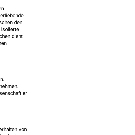
en
erliebende
ischen den
isolierte
chen dient
hen
n.
ornehmen.
senschaftler
erhalten von