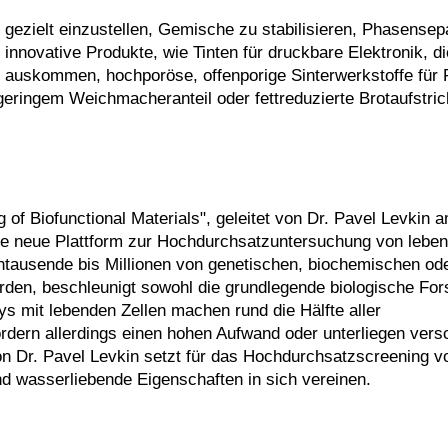
 gezielt einzustellen, Gemische zu stabilisieren, Phasensep
innovative Produkte, wie Tinten für druckbare Elektronik, d
auskommen, hochporöse, offenporige Sinterwerkstoffe für Fi
eringem Weichmacheranteil oder fettreduzierte Brotaufstric
 Biofunctional Materials", geleitet von Dr. Pavel Levkin am
ine neue Plattform zur Hochdurchsatzuntersuchung von leben
ausende bis Millionen von genetischen, biochemischen od
rden, beschleunigt sowohl die grundlegende biologische For
ys mit lebenden Zellen machen rund die Hälfte aller
dern allerdings einen hohen Aufwand oder unterliegen vers
Dr. Pavel Levkin setzt für das Hochdurchsatzscreening vo
d wasserliebende Eigenschaften in sich vereinen.