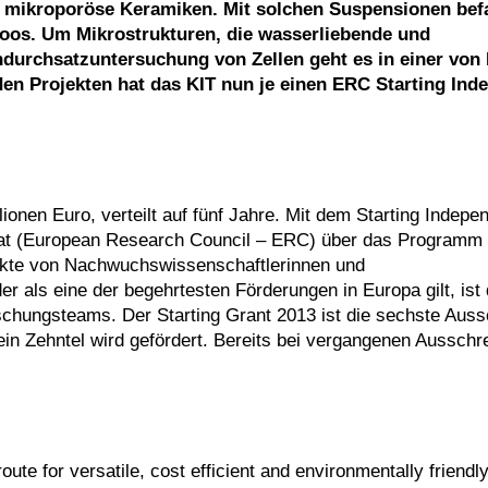
er mikroporöse Keramiken. Mit solchen Suspensionen bef
Koos. Um Mikrostrukturen, die wasserliebende und
urchsatzuntersuchung von Zellen geht es in einer von 
den Projekten hat das KIT nun je einen ERC Starting Ind
lionen Euro, verteilt auf fünf Jahre. Mit dem Starting Indepe
rat (European Research Council – ERC) über das Programm 
te von Nachwuchswissenschaftlerinnen und
r als eine der begehrtesten Förderungen in Europa gilt, ist
schungsteams. Der Starting Grant 2013 ist die sechste Auss
ein Zehntel wird gefördert. Bereits bei vergangenen Aussch
te for versatile, cost efficient and environmentally friendly