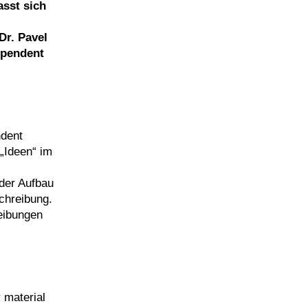
asst sich
Dr. Pavel
ependent
ndent
„Ideen“ im
 der Aufbau
chreibung.
reibungen
 material