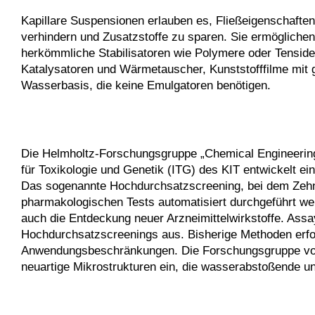
Kapillare Suspensionen erlauben es, Fließeigenschaften
verhindern und Zusatzstoffe zu sparen. Sie ermöglichen 
herkömmliche Stabilisatoren wie Polymere oder Tenside 
Katalysatoren und Wärmetauscher, Kunststofffilme mit g
Wasserbasis, die keine Emulgatoren benötigen.
Die Helmholtz-Forschungsgruppe „Chemical Engineering of
für Toxikologie und Genetik (ITG) des KIT entwickelt e
Das sogenannte Hochdurchsatzscreening, bei dem Zehnt
pharmakologischen Tests automatisiert durchgeführt we
auch die Entdeckung neuer Arzneimittelwirkstoffe. Assa
Hochdurchsatzscreenings aus. Bisherige Methoden erfor
Anwendungsbeschränkungen. Die Forschungsgruppe von 
neuartige Mikrostrukturen ein, die wasserabstoßende un