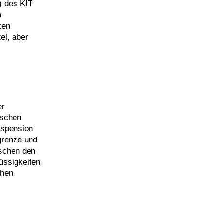
) des KIT
n
ten
el, aber
er
ischen
uspension
ßgrenze und
ischen den
üssigkeiten
chen