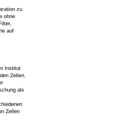
aration zu
ie ohne
lter,
he auf
 Institut
den Zellen.
er
schung als
chiedenen
n Zellen