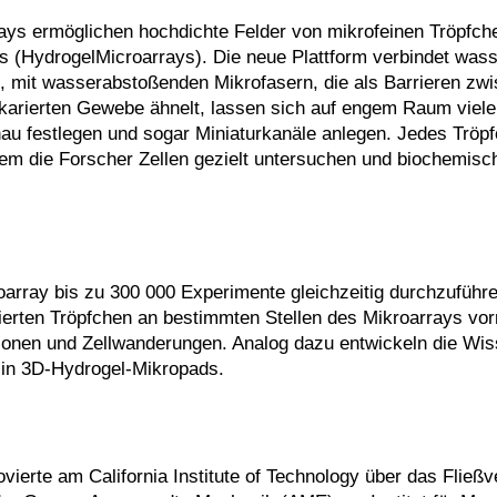
ys ermöglichen hochdichte Felder von mikrofeinen Tröpfch
s (HydrogelMicroarrays). Die neue Plattform verbindet wass
n, mit wasserabstoßenden Mikrofasern, die als Barrieren zw
n karierten Gewebe ähnelt, lassen sich auf engem Raum viele 
u festlegen und sogar Miniaturkanäle anlegen. Jedes Tröpf
dem die Forscher Zellen gezielt untersuchen und biochemisc
oarray bis zu 300 000 Experimente gleichzeitig durchzuführe
solierten Tröpfchen an bestimmten Stellen des Mikroarrays v
ionen und Zellwanderungen. Analog dazu entwickeln die Wis
 in 3D-Hydrogel-Mikropads.
ierte am California Institute of Technology über das Fließv