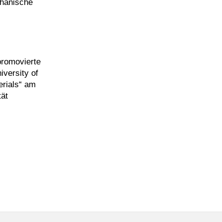
chanische
promovierte
iversity of
erials“ am
tät