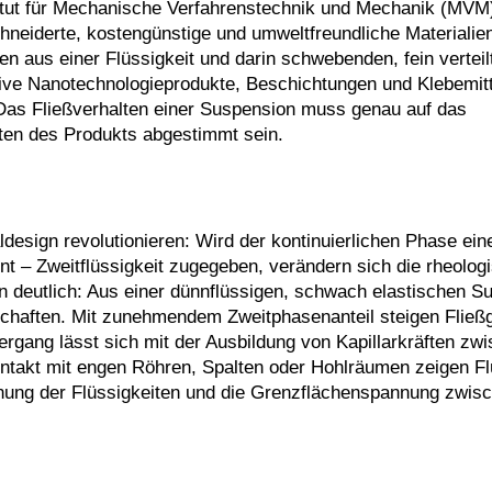
titut für Mechanische Verfahrenstechnik und Mechanik (MVM
hneiderte, kostengünstige und umweltfreundliche Materialie
n aus einer Flüssigkeit und darin schwebenden, fein verteil
ative Nanotechnologieprodukte, Beschichtungen und Klebemitt
Das Fließverhalten einer Suspension muss genau auf das
ten des Produkts abgestimmt sein.
esign revolutionieren: Wird der kontinuierlichen Phase ein
t – Zweitflüssigkeit zugegeben, verändern sich die rheolog
n deutlich: Aus einer dünnflüssigen, schwach elastischen S
enschaften. Mit zunehmendem Zweitphasenanteil steigen Flie
gang lässt sich mit der Ausbildung von Kapillarkräften zw
ontakt mit engen Röhren, Spalten oder Hohlräumen zeigen Fl
nnung der Flüssigkeiten und die Grenzflächenspannung zwis