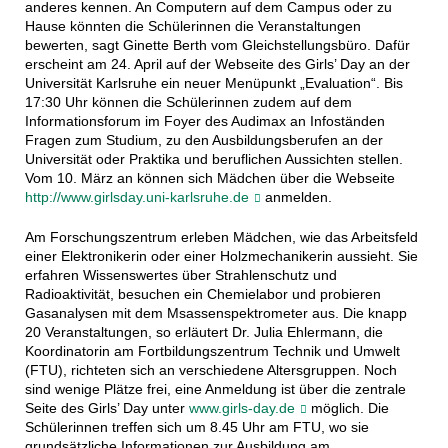
anderes kennen. An Computern auf dem Campus oder zu
Hause könnten die Schülerinnen die Veranstaltungen
bewerten, sagt Ginette Berth vom Gleichstellungsbüro. Dafür
erscheint am 24. April auf der Webseite des Girls’ Day an der
Universität Karlsruhe ein neuer Menüpunkt „Evaluation“. Bis
17:30 Uhr können die Schülerinnen zudem auf dem
Informationsforum im Foyer des Audimax an Infoständen
Fragen zum Studium, zu den Ausbildungsberufen an der
Universität oder Praktika und beruflichen Aussichten stellen.
Vom 10. März an können sich Mädchen über die Webseite
http://www.girlsday.uni-karlsruhe.de
anmelden.
Am Forschungszentrum erleben Mädchen, wie das Arbeitsfeld
einer Elektronikerin oder einer Holzmechanikerin aussieht. Sie
erfahren Wissenswertes über Strahlenschutz und
Radioaktivität, besuchen ein Chemielabor und probieren
Gasanalysen mit dem Msassenspektrometer aus. Die knapp
20 Veranstaltungen, so erläutert Dr. Julia Ehlermann, die
Koordinatorin am Fortbildungszentrum Technik und Umwelt
(FTU), richteten sich an verschiedene Altersgruppen. Noch
sind wenige Plätze frei, eine Anmeldung ist über die zentrale
Seite des Girls’ Day unter
www.girls-day.de
möglich. Die
Schülerinnen treffen sich um 8.45 Uhr am FTU, wo sie
grundsätzliche Informationen zur Ausbildung am