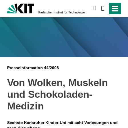
suchen
Karlsruher Institut für Technologie
Presseinformation 44/2008
Von Wolken, Muskeln
und Schokoladen-
Medizin
Sechste Karlsruher Kinder-Uni mit acht Vorlesungen und