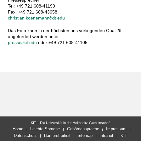
Pressesprecher
Tel: +49 721 608-41190
Fax: +49 721 608-43658
christian koenemann
∂
kit edu
Das Foto kann in der höchsten uns vorliegenden Qualität
angefordert werden unter:
presse
∂
kit edu
oder +49 721 608-41105.
KIT – Die Universität in der Helmholtz-Gemeinschaft
letzte Änderung: 22.07.2026
Home
Leichte Sprache
Gebärdensprache
Impressum
Datenschutz
Barrierefreiheit
Sitemap
Intranet
KIT