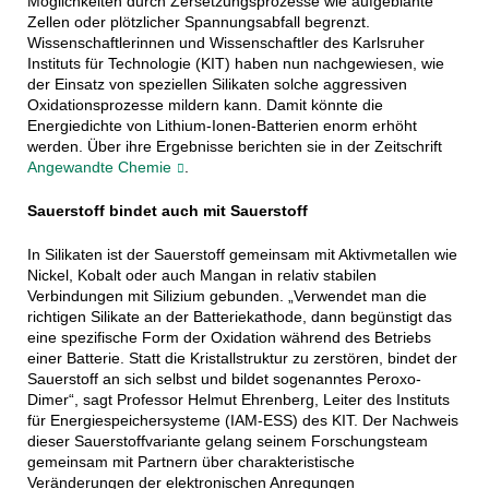
Möglichkeiten durch Zersetzungsprozesse wie aufgeblähte
Zellen oder plötzlicher Spannungsabfall begrenzt.
Wissenschaftlerinnen und Wissenschaftler des Karlsruher
Instituts für Technologie (KIT) haben nun nachgewiesen, wie
der Einsatz von speziellen Silikaten solche aggressiven
Oxidationsprozesse mildern kann. Damit könnte die
Energiedichte von Lithium-Ionen-Batterien enorm erhöht
werden. Über ihre Ergebnisse berichten sie in der Zeitschrift
Angewandte Chemie
.
Sauerstoff bindet auch mit Sauerstoff
In Silikaten ist der Sauerstoff gemeinsam mit Aktivmetallen wie
Nickel, Kobalt oder auch Mangan in relativ stabilen
Verbindungen mit Silizium gebunden. „Verwendet man die
richtigen Silikate an der Batteriekathode, dann begünstigt das
eine spezifische Form der Oxidation während des Betriebs
einer Batterie. Statt die Kristallstruktur zu zerstören, bindet der
Sauerstoff an sich selbst und bildet sogenanntes Peroxo-
Dimer“, sagt Professor Helmut Ehrenberg, Leiter des Instituts
für Energiespeichersysteme (IAM-ESS) des KIT. Der Nachweis
dieser Sauerstoffvariante gelang seinem Forschungsteam
gemeinsam mit Partnern über charakteristische
Veränderungen der elektronischen Anregungen