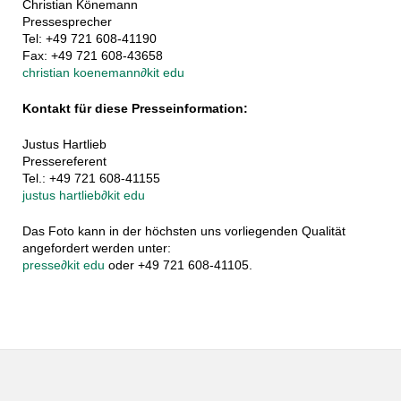
Christian Könemann
Pressesprecher
Tel: +49 721 608-41190
Fax: +49 721 608-43658
christian koenemann
∂
kit edu
Kontakt für diese Presseinformation:
Justus Hartlieb
Pressereferent
Tel.: +49 721 608-41155
justus hartlieb
∂
kit edu
Das Foto kann in der höchsten uns vorliegenden Qualität
angefordert werden unter:
presse
∂
kit edu
oder +49 721 608-41105.