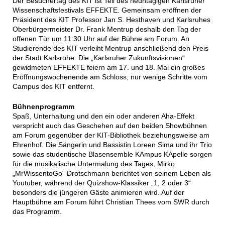
Der Besuchertag des KIT ist Teil des neuntägigen Karlsruher
Wissenschaftsfestivals EFFEKTE. Gemeinsam eröffnen der
Präsident des KIT Professor Jan S. Hesthaven und Karlsruhes
Oberbürgermeister Dr. Frank Mentrup deshalb den Tag der
offenen Tür um 11:30 Uhr auf der Bühne am Forum. An
Studierende des KIT verleiht Mentrup anschließend den Preis
der Stadt Karlsruhe. Die „Karlsruher Zukunftsvisionen“
gewidmeten EFFEKTE feiern am 17. und 18. Mai ein großes
Eröffnungswochenende am Schloss, nur wenige Schritte vom
Campus des KIT entfernt.
Bühnenprogramm
Spaß, Unterhaltung und den ein oder anderen Aha-Effekt
verspricht auch das Geschehen auf den beiden Showbühnen
am Forum gegenüber der KIT-Bibliothek beziehungsweise am
Ehrenhof. Die Sängerin und Bassistin Loreen Sima und ihr Trio
sowie das studentische Blasensemble KAmpus KApelle sorgen
für die musikalische Untermalung des Tages, Mirko
„MrWissentoGo“ Drotschmann berichtet von seinem Leben als
Youtuber, während der Quizshow-Klassiker „1, 2 oder 3“
besonders die jüngeren Gäste animieren wird. Auf der
Hauptbühne am Forum führt Christian Thees vom SWR durch
das Programm.