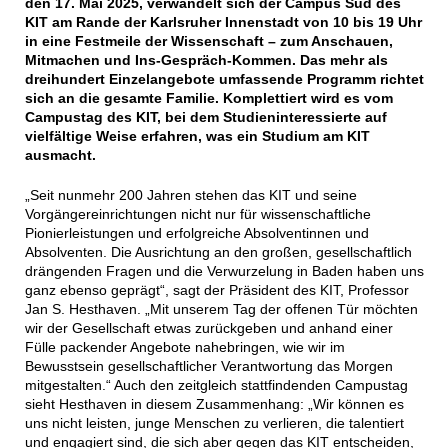
den 17. Mai 2025, verwandelt sich der Campus Süd des
KIT am Rande der Karlsruher Innenstadt von 10 bis 19 Uhr
in eine Festmeile der Wissenschaft – zum Anschauen,
Mitmachen und Ins-Gespräch-Kommen. Das mehr als
dreihundert Einzelangebote umfassende Programm richtet
sich an die gesamte Familie. Komplettiert wird es vom
Campustag des KIT, bei dem Studieninteressierte auf
vielfältige Weise erfahren, was ein Studium am KIT
ausmacht.
„Seit nunmehr 200 Jahren stehen das KIT und seine
Vorgängereinrichtungen nicht nur für wissenschaftliche
Pionierleistungen und erfolgreiche Absolventinnen und
Absolventen. Die Ausrichtung an den großen, gesellschaftlich
drängenden Fragen und die Verwurzelung in Baden haben uns
ganz ebenso geprägt“, sagt der Präsident des KIT, Professor
Jan S. Hesthaven. „Mit unserem Tag der offenen Tür möchten
wir der Gesellschaft etwas zurückgeben und anhand einer
Fülle packender Angebote nahebringen, wie wir im
Bewusstsein gesellschaftlicher Verantwortung das Morgen
mitgestalten.“ Auch den zeitgleich stattfindenden Campustag
sieht Hesthaven in diesem Zusammenhang: „Wir können es
uns nicht leisten, junge Menschen zu verlieren, die talentiert
und engagiert sind, die sich aber gegen das KIT entscheiden,