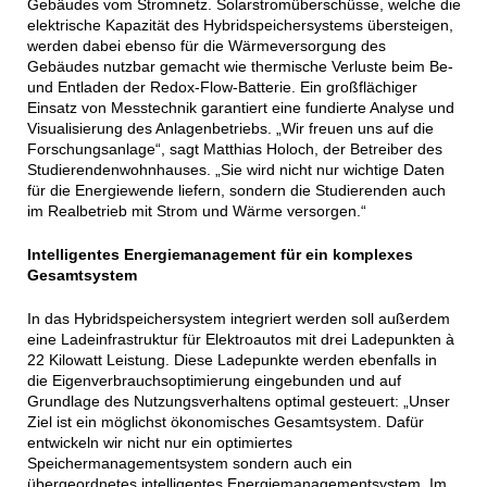
Gebäudes vom Stromnetz. Solarstromüberschüsse, welche die
elektrische Kapazität des Hybridspeichersystems übersteigen,
werden dabei ebenso für die Wärmeversorgung des
Gebäudes nutzbar gemacht wie thermische Verluste beim Be-
und Entladen der Redox-Flow-Batterie. Ein großflächiger
Einsatz von Messtechnik garantiert eine fundierte Analyse und
Visualisierung des Anlagenbetriebs. „Wir freuen uns auf die
Forschungsanlage“, sagt Matthias Holoch, der Betreiber des
Studierendenwohnhauses. „Sie wird nicht nur wichtige Daten
für die Energiewende liefern, sondern die Studierenden auch
im Realbetrieb mit Strom und Wärme versorgen.“
Intelligentes Energiemanagement für ein komplexes
Gesamtsystem
In das Hybridspeichersystem integriert werden soll außerdem
eine Ladeinfrastruktur für Elektroautos mit drei Ladepunkten à
22 Kilowatt Leistung. Diese Ladepunkte werden ebenfalls in
die Eigenverbrauchsoptimierung eingebunden und auf
Grundlage des Nutzungsverhaltens optimal gesteuert: „Unser
Ziel ist ein möglichst ökonomisches Gesamtsystem. Dafür
entwickeln wir nicht nur ein optimiertes
Speichermanagementsystem sondern auch ein
übergeordnetes intelligentes Energiemanagementsystem. Im