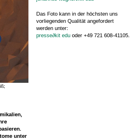
Das Foto kann in der höchsten uns
vorliegenden Qualität angefordert
werden unter:
presse
∂
kit edu
oder +49 721 608-41105.
iß;
mikalien,
hre
basieren.
atome unter