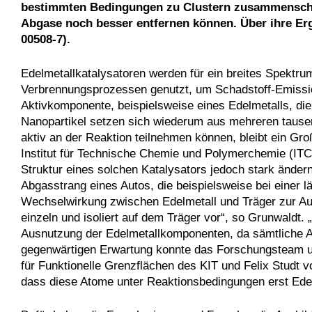
bestimmten Bedingungen zu Clustern zusammenschlie
Abgase noch besser entfernen können. Über ihre Erg
00508-7).
Edelmetallkatalysatoren werden für ein breites Spektru
Verbrennungsprozessen genutzt, um Schadstoff-Emission
Aktivkomponente, beispielsweise eines Edelmetalls, die
Nanopartikel setzen sich wiederum aus mehreren taus
aktiv an der Reaktion teilnehmen können, bleibt ein Gro
Institut für Technische Chemie und Polymerchemie (IT
Struktur eines solchen Katalysators jedoch stark änder
Abgasstrang eines Autos, die beispielsweise bei einer 
Wechselwirkung zwischen Edelmetall und Träger zur Aus
einzeln und isoliert auf dem Träger vor“, so Grunwaldt.
Ausnutzung der Edelmetallkomponenten, da sämtliche A
gegenwärtigen Erwartung konnte das Forschungsteam u
für Funktionelle Grenzflächen des KIT und Felix Studt v
dass diese Atome unter Reaktionsbedingungen erst Edel