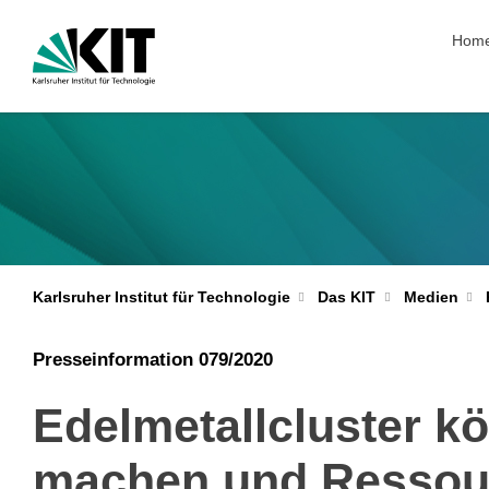
Navig
Hom
Karlsruher Institut für Technologie
Das KIT
Medien
Presseinformation 079/2020
Edelmetallcluster k
machen und Ressou