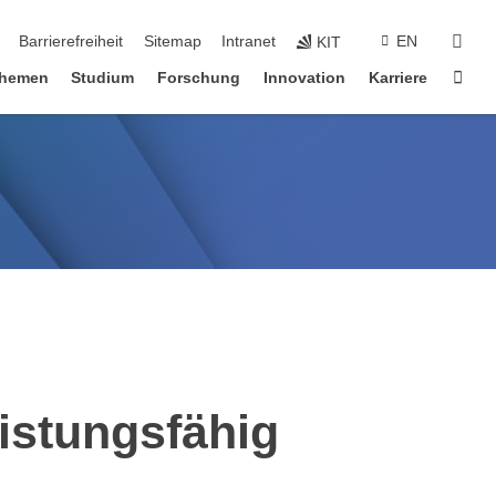
suc
Barrierefreiheit
Sitemap
Intranet
EN
KIT
Star
hemen
Studium
Forschung
Innovation
Karriere
istungsfähig