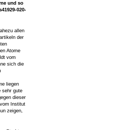
ome und so
s41929-020-
ahezu allen
rtikeln der
nten
den Atome
aldt vom
ne sich die
m
me liegen
e sehr gute
gegen dieser
om Institut
nun zeigen,