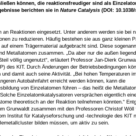
ßen können, die reaktionsfreudiger sind als Einzelat
ebnisse berichten sie in
Nature Catalysis
(DOI: 10.1038/
m an Reaktionen eingesetzt. Unter anderem werden sie bei n
en zu reduzieren. Häufig bestehen sie aus ganz kleinen Pa
 auf einem Trägermaterial aufgebracht sind. Diese sogenan
end Metallatomen zusammen. „Da aber nur die außen liegen
ßteil völlig ungenutzt“, erläutert Professor Jan-Dierk Grunw
CP) des KIT. Durch Änderungen der Betriebsbedingungen kön
n und damit auch seine Aktivität. „Bei hohen Temperaturen i
längeren Autobahnfahrt erreicht werden können, kann die
bildung von Einzelatomen führen – das heißt die Metallato
 „Solche Einzelatomkatalysatoren versprächen eigentlich ein
tome theoretisch an der Reaktion teilnehmen könnten.“ Ent
m Grunwaldt zusammen mit den Professoren Christof Wöll v
om Institut für Katalyseforschung und -technologie des KIT 
emetallcluster bilden müssen, um aktiv zu sein.