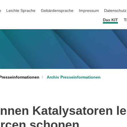
ation überspringen
e
Leichte Sprache
Gebärdensprache
Impressum
Datenschutz
Das KIT
T
Archiv Presseinformationen
Presseinformationen
önnen Katalysatoren le
rcen schonen