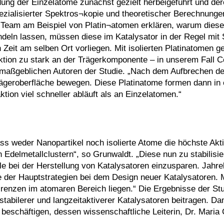
ung der Einzelatome zunächst gezielt herbeigeführt und der
ezialisierter Spektros¬kopie und theoretischer Berechnunge
 Team am Beispiel von Platin¬atomen erklären, warum diese
ndeln lassen, müssen diese im Katalysator in der Regel mit 
it am selben Ort vorliegen. Mit isolierten Platinatomen ge
eaktion zu stark an der Trägerkomponente – in unserem Fall C
 maßgeblichen Autoren der Studie. „Nach dem Aufbrechen der
rägeroberfläche bewegen. Diese Platinatome formen dann in
ktion viel schneller abläuft als an Einzelatomen.“
 weder Nanopartikel noch isolierte Atome die höchste Akti
Edelmetallclustern“, so Grunwaldt. „Diese nun zu stabilisie
le bei der Herstellung von Katalysatoren einzusparen. Jahre
e der Hauptstrategien bei dem Design neuer Katalysatoren. 
renzen im atomaren Bereich liegen.“ Die Ergebnisse der Stu
abilerer und langzeitaktiverer Katalysatoren beitragen. Dam
eschäftigen, dessen wissenschaftliche Leiterin, Dr. Maria