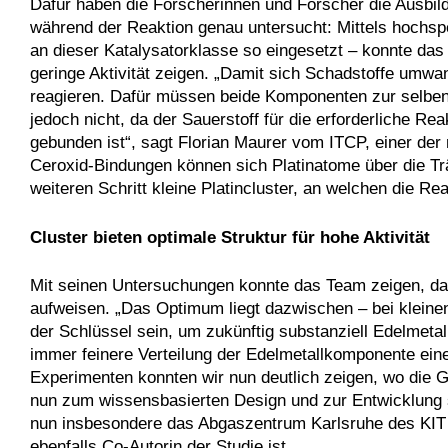
Dafür haben die Forscherinnen und Forscher die Ausbild
während der Reaktion genau untersucht: Mittels hochsp
an dieser Katalysatorklasse so eingesetzt – konnte das
geringe Aktivität zeigen. „Damit sich Schadstoffe umwa
reagieren. Dafür müssen beide Komponenten zur selben Ze
jedoch nicht, da der Sauerstoff für die erforderliche R
gebunden ist“, sagt Florian Maurer vom ITCP, einer der
Ceroxid-Bindungen können sich Platinatome über die T
weiteren Schritt kleine Platincluster, an welchen die Rea
Cluster bieten optimale Struktur für hohe Aktivität
Mit seinen Untersuchungen konnte das Team zeigen, dass
aufweisen. „Das Optimum liegt dazwischen – bei kleinen 
der Schlüssel sein, um zukünftig substanziell Edelmetal
immer feinere Verteilung der Edelmetallkomponente ein
Experimenten konnten wir nun deutlich zeigen, wo die G
nun zum wissensbasierten Design und zur Entwicklung st
nun insbesondere das Abgaszentrum Karlsruhe des KIT b
ebenfalls Co-Autorin der Studie ist.