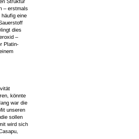
en Struktur
n – erstmals
 häufig eine
Sauerstoff
lingt dies
eroxid –
 Platin-
 einem
vität
ren, könnte
lang war die
Mit unseren
die sollen
it wird sich
 Casapu,