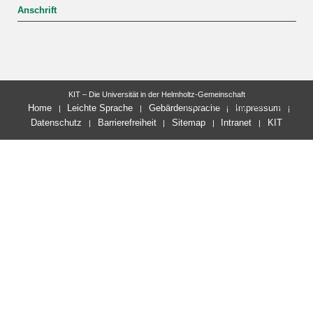
Anschrift
KIT – Die Universität in der Helmholtz-Gemeinschaft
letzte Änderung: 06.05.2026
Home
Leichte Sprache
Gebärdensprache
Impressum
Datenschutz
Barrierefreiheit
Sitemap
Intranet
KIT