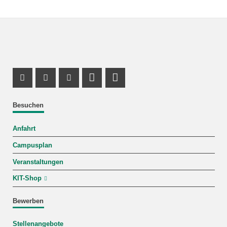
Instagram Profil
Facebook Profil
Youtube Profil
Profil Mastodon
LinkedIn Profil
Besuchen
Anfahrt
Campusplan
Veranstaltungen
KIT-Shop
Bewerben
Stellenangebote