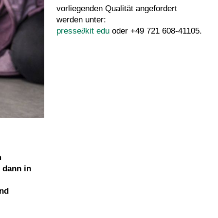
vorliegenden Qualität angefordert
werden unter:
presse
∂
kit edu
oder +49 721 608-41105.
m
 dann in
und