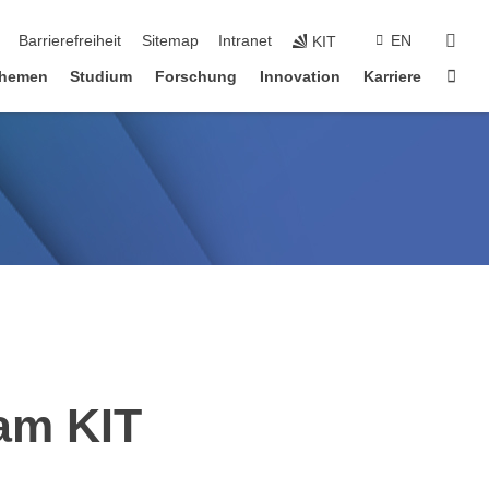
suc
Barrierefreiheit
Sitemap
Intranet
EN
KIT
Star
hemen
Studium
Forschung
Innovation
Karriere
am KIT