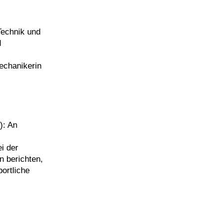
Technik und
d
echanikerin
): An
i der
n berichten,
ortliche