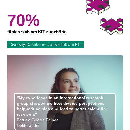
70%
fühlen sich am KIT zugehörig
Diversity-Dashboard zur Vielfalt am KIT
"My experience in an international research
group showed me how diverse perspectives
help reduce bias and lead to better scientific
research.“
Patricia Guerra Balboa
Doktorandin