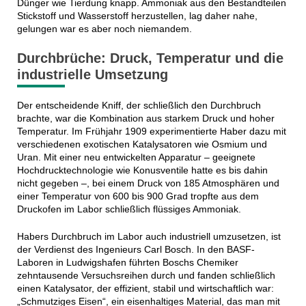
Dünger wie Tierdung knapp. Ammoniak aus den Bestandteilen
Stickstoff und Wasserstoff herzustellen, lag daher nahe,
gelungen war es aber noch niemandem.
Durchbrüche: Druck, Temperatur und die
industrielle Umsetzung
Der entscheidende Kniff, der schließlich den Durchbruch
brachte, war die Kombination aus starkem Druck und hoher
Temperatur. Im Frühjahr 1909 experimentierte Haber dazu mit
verschiedenen exotischen Katalysatoren wie Osmium und
Uran. Mit einer neu entwickelten Apparatur – geeignete
Hochdrucktechnologie wie Konusventile hatte es bis dahin
nicht gegeben –, bei einem Druck von 185 Atmosphären und
einer Temperatur von 600 bis 900 Grad tropfte aus dem
Druckofen im Labor schließlich flüssiges Ammoniak.
Habers Durchbruch im Labor auch industriell umzusetzen, ist
der Verdienst des Ingenieurs Carl Bosch. In den BASF-
Laboren in Ludwigshafen führten Boschs Chemiker
zehntausende Versuchsreihen durch und fanden schließlich
einen Katalysator, der effizient, stabil und wirtschaftlich war:
„Schmutziges Eisen“, ein eisenhaltiges Material, das man mit