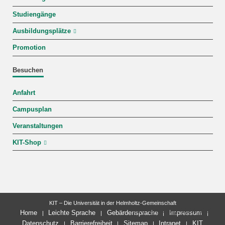
Studiengänge
Ausbildungsplätze
Promotion
Besuchen
Anfahrt
Campusplan
Veranstaltungen
KIT-Shop
KIT – Die Universität in der Helmholtz-Gemeinschaft
letzte Änderung: 06.05.2026
Home
Leichte Sprache
Gebärdensprache
Impressum
Datenschutz
Barrierefreiheit
Sitemap
Intranet
KIT