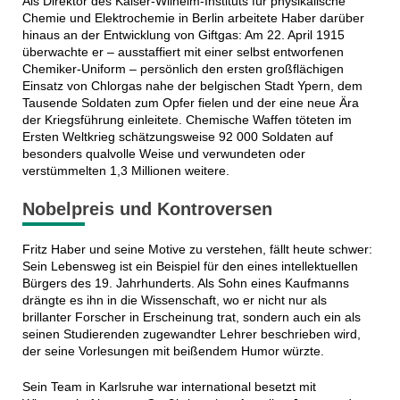
Als Direktor des Kaiser-Wilhelm-Instituts für physikalische
Chemie und Elektrochemie in Berlin arbeitete Haber darüber
hinaus an der Entwicklung von Giftgas: Am 22. April 1915
überwachte er – ausstaffiert mit einer selbst entworfenen
Chemiker-Uniform – persönlich den ersten großflächigen
Einsatz von Chlorgas nahe der belgischen Stadt Ypern, dem
Tausende Soldaten zum Opfer fielen und der eine neue Ära
der Kriegsführung einleitete. Chemische Waffen töteten im
Ersten Weltkrieg schätzungsweise 92 000 Soldaten auf
besonders qualvolle Weise und verwundeten oder
verstümmelten 1,3 Millionen weitere.
Nobelpreis und Kontroversen
Fritz Haber und seine Motive zu verstehen, fällt heute schwer:
Sein Lebensweg ist ein Beispiel für den eines intellektuellen
Bürgers des 19. Jahrhunderts. Als Sohn eines Kaufmanns
drängte es ihn in die Wissenschaft, wo er nicht nur als
brillanter Forscher in Erscheinung trat, sondern auch ein als
seinen Studierenden zugewandter Lehrer beschrieben wird,
der seine Vorlesungen mit beißendem Humor würzte.
Sein Team in Karlsruhe war international besetzt mit