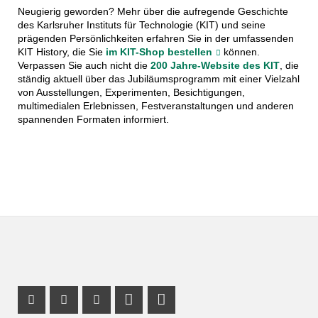
Neugierig geworden? Mehr über die aufregende Geschichte
des Karlsruher Instituts für Technologie (KIT) und seine
prägenden Persönlichkeiten erfahren Sie in der umfassenden
KIT History, die Sie
im KIT-Shop bestellen
können.
Verpassen Sie auch nicht die
200 Jahre-Website des KIT
, die
Fritz Haber (1868-1934), Nobelpreisträger für Chemie 1918, entwickelte das
ständig aktuell über das Jubiläumsprogramm mit einer Vielzahl
Haber-Bosch-Verfahren zur Ammoniaksynthese, das die industrielle
von Ausstellungen, Experimenten, Besichtigungen,
Herstellung von Düngemitteln revolutionierte und die landwirtschaftlichen
multimedialen Erlebnissen, Festveranstaltungen und anderen
Erträge weltweit steigerte. Trotz seiner wissenschaftlichen Erfolge ist Habers
spannenden Formaten informiert.
Erbe umstritten, da er auch eine Schlüsselrolle bei der Entwicklung chemischer
Waffen im Ersten Weltkrieg spielte.
Instagram Profil
Facebook Profil
Youtube Profil
Profil Mastodon
LinkedIn Profil