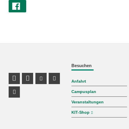
Besuchen
Anfahrt
LinkedIn Profil
Profil Mastodon
Youtube Profil
Instagram Profil
Campusplan
Facebook Profil
Veranstaltungen
KIT-Shop