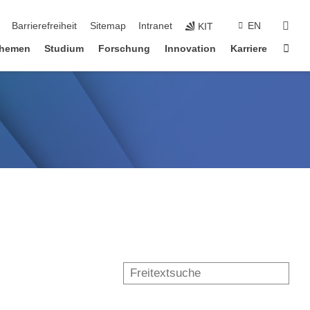
suc
Barrierefreiheit
Sitemap
Intranet
EN
KIT
Star
hemen
Studium
Forschung
Innovation
Karriere