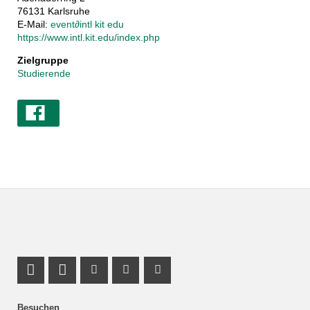
76131 Karlsruhe
E-Mail:
event
∂
intl kit edu
https://www.intl.kit.edu/index.php
Zielgruppe
Studierende
LinkedIn Profil
Profil Mastodon
Youtube Profil
Instagram Profil
Facebook Profil
Besuchen