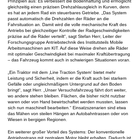
Prinzipien aus: Es verbessert die Bodenhaftung und ermöglicht
gleichzeitig einen präzisen Drehzahlausgleich in Kurven, denn
es hat an jedem Rad ein steuerbares Getriebe. „Das System
passt automatisch die Drehzahlen der Räder an die
Fahrsituation an. Damit wird die volle mechanische Kraft des
Antriebs bei gleichzeitiger Kontrolle der Radgeschwindigkeiten
präzise auf die Räder verteilt“, sagt Stefan Herr, Leiter der
Forschungsgruppe Antriebstechnik des Institutsteils Mobile
Arbeitsmaschinen am KIT. Auf diese Weise drehen alle Räder
mit optimaler Geschwindigkeit bei maximaler Kraftübertragung
– das Fahrzeug kommt auch in schwierigen Situationen voran.
„Ein Traktor mit dem ‚Line Traction System‘ bietet mehr
Leistung und Sicherheit, indem er die Kraft auch bei starkem
Gefälle oder ungleichmäßigem Untergrund auf den Boden
bringt“, sagt Herr. „Unser Versuchsfahrzeug fährt dort weiter,
wo andere stehen bleiben. Flächen, die bisher nicht nutzbar
waren oder von Hand bewirtschaftet werden mussten, lassen
sich nun maschinell bearbeiten.“ Einsatzszenarien sind etwa
das Mähen von steilen Hängen an Autobahntrassen oder von
Wiesen in bergigen Regionen.
Ein weiterer großer Vorteil des Systems: Der konventionelle
Antriebsstrang mit zentralem Motor bleibt erhalten. Dadurch ist