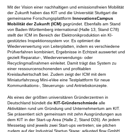
Mit der Vision einer nachhaltigen und emissionsfreien Mobilität
der Zukunft haben das KIT und die Universität Stuttgart die
gemeinsame Forschungsplattform
InnovationsCampus
Mobilität der Zukunft (ICM)
gegründet. Ebenfalls am Stand
von Baden-Württemberg international (Halle 13, Stand C78)
stellt der ICM im Bereich der Elektronikproduktion ein KI-
gestütztes Inspektionssystem vor. Es optimiert die
Wiederverwertung von Leiterplatten, indem es verschiedene
Prüfverfahren kombiniert, Ergebnisse in Echtzeit auswertet und
gezielt Reparatur-, Wiederverwendungs- oder
Recyclingmaßnahmen einleitet. Damit trägt das System zu
einer ressourcenschonenden und profitablen
Kreislaufwirtschaft bei. Zudem zeigt der ICM mit dem
Miniaturfahrzeug Mini-eVee eine Testplattform für neue
Kommunikations-, Steuerungs- und Antriebskonzepte.
Als eines der größten universitären Gründerzentren in
Deutschland bündelt die
KIT-Gründerschmiede
alle
Aktivitäten rund um Gründung und Unternehmertum am KIT.
Sie präsentiert sich gemeinsam mit zehn Ausgründungen aus
dem KIT in der Start-up Area (Halle 2, Stand D26). An jedem
Messetag sind jeweils zwei Start-ups vertreten; sie pitchen
zudem auf der Industrial Startup Stage: adjusted flow GmbH