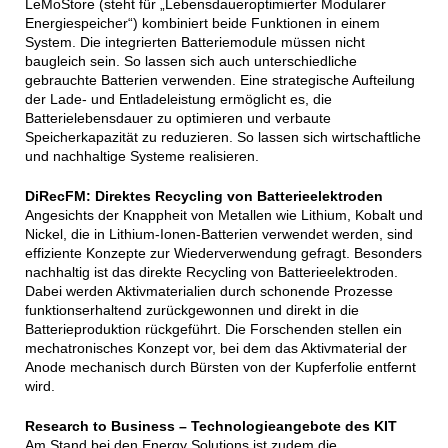
LeMoStore (steht für „Lebensdaueroptimierter Modularer
Energiespeicher“) kombiniert beide Funktionen in einem
System. Die integrierten Batteriemodule müssen nicht
baugleich sein. So lassen sich auch unterschiedliche
gebrauchte Batterien verwenden. Eine strategische Aufteilung
der Lade- und Entladeleistung ermöglicht es, die
Batterielebensdauer zu optimieren und verbaute
Speicherkapazität zu reduzieren. So lassen sich wirtschaftliche
und nachhaltige Systeme realisieren.
DiRecFM: Direktes Recycling von Batterieelektroden
Angesichts der Knappheit von Metallen wie Lithium, Kobalt und
Nickel, die in Lithium-Ionen-Batterien verwendet werden, sind
effiziente Konzepte zur Wiederverwendung gefragt. Besonders
nachhaltig ist das direkte Recycling von Batterieelektroden.
Dabei werden Aktivmaterialien durch schonende Prozesse
funktionserhaltend zurückgewonnen und direkt in die
Batterieproduktion rückgeführt. Die Forschenden stellen ein
mechatronisches Konzept vor, bei dem das Aktivmaterial der
Anode mechanisch durch Bürsten von der Kupferfolie entfernt
wird.
Research to Business – Technologieangebote des KIT
Am Stand bei den Energy Solutions ist zudem die