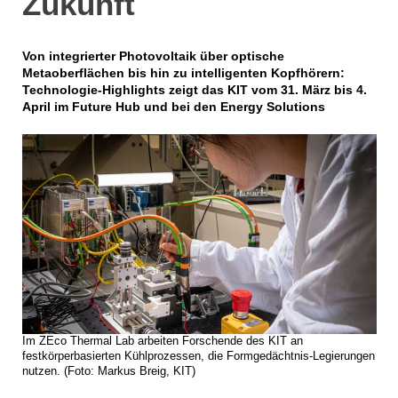
Zukunft
Von integrierter Photovoltaik über optische
Metaoberflächen bis hin zu intelligenten Kopfhörern:
Technologie-Highlights zeigt das KIT vom 31. März bis 4.
April im Future Hub und bei den Energy Solutions
Im ZEco Thermal Lab arbeiten Forschende des KIT an
festkörperbasierten Kühlprozessen, die Formgedächtnis-Legierungen
nutzen. (Foto: Markus Breig, KIT)