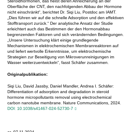
Steroidhormonen, das heißt deren Anreicherung an der
Oberfläche der CNT, den nachfolgenden Abbau der Hormone
nicht einschränkt“, berichtet Dr. Siqi Liu, Postdoc am IAMT.
„Dies führen wir auf die schnelle Adsorption und den effektiven
Stofftransport zurück.“ Der analytische Ansatz der Studie
erleichtert auch das Bestimmen der den Hormonabbau
begrenzenden Faktoren und sich verändernden Bedingungen.
„Unsere Untersuchung klärt einige grundlegende
Mechanismen in elektrochemischen Membranreaktoren auf
und liefert wertvolle Erkenntnisse, um elektrochemische
Strategien zur Beseitigung von Mikroverunreinigungen im
Wasser weiterzuentwickeln“, fasst Schäfer zusammen.
Originalpublikation:
Siqi Liu, David Jassby, Daniel Mandler, Andrea I. Schäfer:
Differentiation of adsorption and degradation in steroid
hormone micropollutants removal using electrochemical
carbon nanotube membrane. Nature Communications, 2024.
DOI: 10.1038/s41467-024-52730-7
or, 07.11.2024