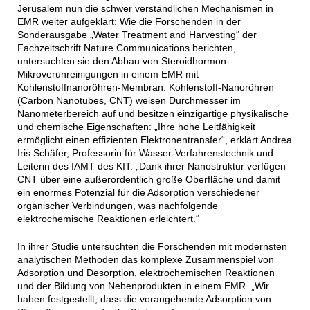
Jerusalem nun die schwer verständlichen Mechanismen in
EMR weiter aufgeklärt: Wie die Forschenden in der
Sonderausgabe „Water Treatment and Harvesting“ der
Fachzeitschrift Nature Communications berichten,
untersuchten sie den Abbau von Steroidhormon-
Mikroverunreinigungen in einem EMR mit
Kohlenstoffnanoröhren-Membran. Kohlenstoff-Nanoröhren
(Carbon Nanotubes, CNT) weisen Durchmesser im
Nanometerbereich auf und besitzen einzigartige physikalische
und chemische Eigenschaften: „Ihre hohe Leitfähigkeit
ermöglicht einen effizienten Elektronentransfer“, erklärt Andrea
Iris Schäfer, Professorin für Wasser-Verfahrenstechnik und
Leiterin des IAMT des KIT. „Dank ihrer Nanostruktur verfügen
CNT über eine außerordentlich große Oberfläche und damit
ein enormes Potenzial für die Adsorption verschiedener
organischer Verbindungen, was nachfolgende
elektrochemische Reaktionen erleichtert.“
In ihrer Studie untersuchten die Forschenden mit modernsten
analytischen Methoden das komplexe Zusammenspiel von
Adsorption und Desorption, elektrochemischen Reaktionen
und der Bildung von Nebenprodukten in einem EMR. „Wir
haben festgestellt, dass die vorangehende Adsorption von