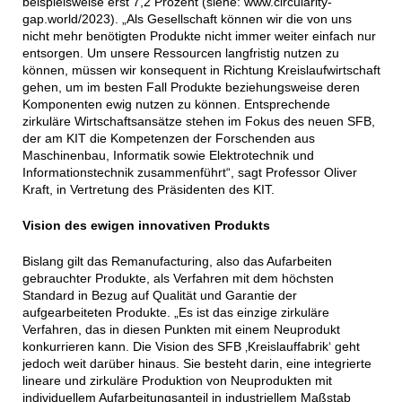
beispielsweise erst 7,2 Prozent (siehe: www.circularity-
gap.world/2023). „Als Gesellschaft können wir die von uns
nicht mehr benötigten Produkte nicht immer weiter einfach nur
entsorgen. Um unsere Ressourcen langfristig nutzen zu
können, müssen wir konsequent in Richtung Kreislaufwirtschaft
gehen, um im besten Fall Produkte beziehungsweise deren
Komponenten ewig nutzen zu können. Entsprechende
zirkuläre Wirtschaftsansätze stehen im Fokus des neuen SFB,
der am KIT die Kompetenzen der Forschenden aus
Maschinenbau, Informatik sowie Elektrotechnik und
Informationstechnik zusammenführt“, sagt Professor Oliver
Kraft, in Vertretung des Präsidenten des KIT.
Vision des ewigen innovativen Produkts
Bislang gilt das Remanufacturing, also das Aufarbeiten
gebrauchter Produkte, als Verfahren mit dem höchsten
Standard in Bezug auf Qualität und Garantie der
aufgearbeiteten Produkte. „Es ist das einzige zirkuläre
Verfahren, das in diesen Punkten mit einem Neuprodukt
konkurrieren kann. Die Vision des SFB ‚Kreislauffabrik‘ geht
jedoch weit darüber hinaus. Sie besteht darin, eine integrierte
lineare und zirkuläre Produktion von Neuprodukten mit
individuellem Aufarbeitungsanteil in industriellem Maßstab