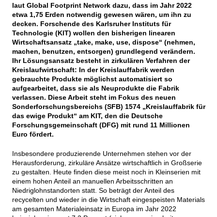
laut Global Footprint Network dazu, dass im Jahr 2022
etwa 1,75 Erden notwendig gewesen wären, um ihn zu
decken. Forschende des Karlsruher Instituts für
Technologie (KIT) wollen den bisherigen linearen
Wirtschaftsansatz „take, make, use, dispose“ (nehmen,
machen, benutzen, entsorgen) grundlegend verändern.
Ihr Lösungsansatz besteht in zirkulären Verfahren der
Kreislaufwirtschaft: In der Kreislauffabrik werden
gebrauchte Produkte möglichst automatisiert so
aufgearbeitet, dass sie als Neuprodukte die Fabrik
verlassen. Diese Arbeit steht im Fokus des neuen
Sonderforschungsbereichs (SFB) 1574 „Kreislauffabrik für
das ewige Produkt“ am KIT, den die Deutsche
Forschungsgemeinschaft (DFG) mit rund 11 Millionen
Euro fördert.
Insbesondere produzierende Unternehmen stehen vor der
Herausforderung, zirkuläre Ansätze wirtschaftlich in Großserie
zu gestalten. Heute finden diese meist noch in Kleinserien mit
einem hohen Anteil an manuellen Arbeitsschritten an
Niedriglohnstandorten statt. So beträgt der Anteil des
recycelten und wieder in die Wirtschaft eingespeisten Materials
am gesamten Materialeinsatz in Europa im Jahr 2022