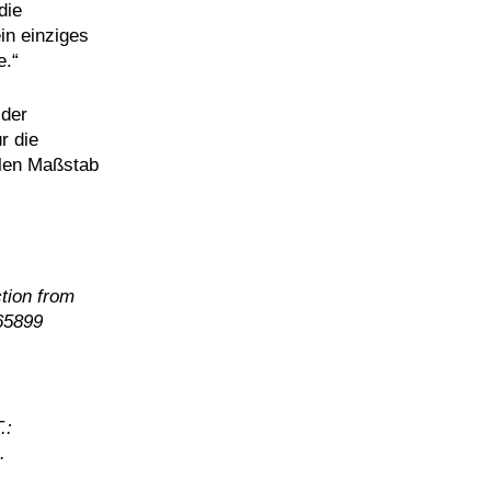
die
in einziges
e.“
 der
r die
llen Maßstab
ction from
65899
.:
.