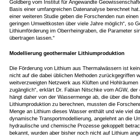
Goldberg vom Institut für Angewandte Geowissenschaft
Basis einer umfangreichen Datenanalyse berechnet hat. U
einer weiteren Studie geben die Forschenden nun einen 
geringen Umweltkosten über viele Jahre möglich“, so Go
Lithiumförderung im Oberrheingraben, die Parameter sin
übertragen lassen.“
Modellierung geothermaler Lithiumproduktion
Die Förderung von Lithium aus Thermalwässern ist kei
nicht auf die dabei üblichen Methoden zurückgegriffen
weitverzweigten Netzwerk aus Klüften und Hohlräumen i
zugänglich“, erklärt Dr. Fabian Nitschke vom AGW, der 
hängt daher von der Wassermenge ab, die über die Boh
Lithiumproduktion zu berechnen, mussten die Forschend
Menge an Lithium dieses Wasser enthält und wie viel dav
dynamische Transportmodellierung, angelehnt an die Un
hydraulische und chemische Prozesse gekoppelt betrach
bekannt, wurden aber bisher noch nicht auf Lithium ang