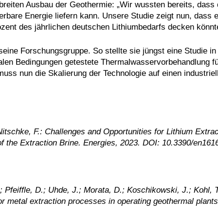
breiten Ausbau der Geothermie: „Wir wussten bereits, dass 
rbare Energie liefern kann. Unsere Studie zeigt nun, dass e
ozent des jährlichen deutschen Lithiumbedarfs decken könnt
ine Forschungsgruppe. So stellte sie jüngst eine Studie in
 realen Bedingungen getestete Thermalwasservorbehandlung fü
muss nun die Skalierung der Technologie auf einen industrie
 Nitschke, F.: Challenges and Opportunities for Lithium Extra
 the Extraction Brine. Energies, 2023. DOI: 10.3390/en161
; Pfeiffle, D.; Uhde, J.; Morata, D.; Koschikowski, J.; Kohl, T
or metal extraction processes in operating geothermal plants