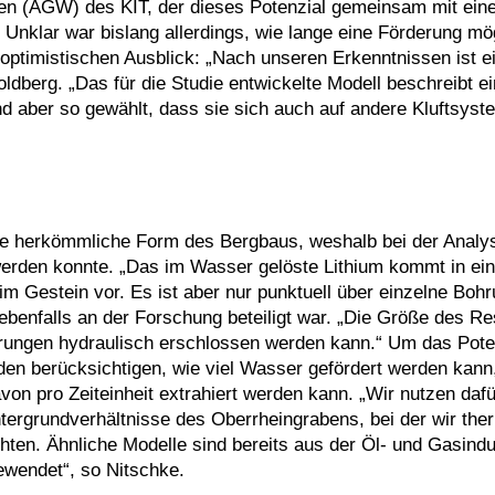
en (AGW) des KIT, der dieses Potenzial gemeinsam mit ei
nklar war bislang allerdings, wie lange eine Förderung mögl
optimistischen Ausblick: „Nach unseren Erkenntnissen ist e
ldberg. „Das für die Studie entwickelte Modell beschreibt e
d aber so gewählt, dass sie sich auch auf andere Kluftsyst
ne herkömmliche Form des Bergbaus, weshalb bei der Analy
 werden konnte. „Das im Wasser gelöste Lithium kommt in ei
m Gestein vor. Es ist aber nur punktuell über einzelne Boh
ebenfalls an der Forschung beteiligt war. „Die Größe des Re
rungen hydraulisch erschlossen werden kann.“ Um das Pote
en berücksichtigen, wie viel Wasser gefördert werden kann
on pro Zeiteinheit extrahiert werden kann. „Wir nutzen dafü
tergrundverhältnisse des Oberrheingrabens, bei der wir the
ten. Ähnliche Modelle sind bereits aus der Öl- und Gasindu
ewendet“, so Nitschke.