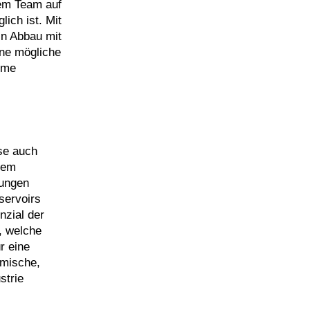
nem Team auf
ich ist. Mit
in Abbau mit
ine mögliche
eme
se auch
nem
rungen
servoirs
nzial der
, welche
r eine
rmische,
strie