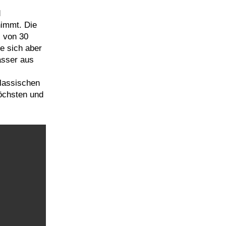
d
nimmt. Die
s von 30
e sich aber
asser aus
klassischen
öchsten und