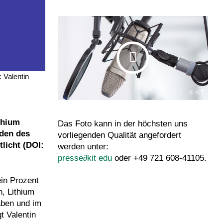
 Valentin
KIT
thium
Das Foto kann in der höchsten uns
nden des
vorliegenden Qualität angefordert
tlicht (DOI:
werden unter:
presse
∂
kit edu
oder +49 721 608-41105.
ein Prozent
, Lithium
aben und im
t Valentin