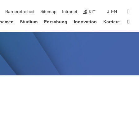
suc
Barrierefreiheit
Sitemap
Intranet
EN
KIT
Star
hemen
Studium
Forschung
Innovation
Karriere