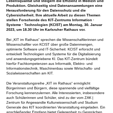
Lebensqualität und steigern die Effizienz in Medizin und
Produktion. Gleichzeitig sind Datenansammlungen eine
Herausforderung für den Datenschutz und die
Cybersicherheit. Ihre aktuelle Arbeit zu diesen Themen
stellen Forschende des KIT-Zentrums Information ·
Systeme · Technologien (KCIST) am Montag, 30. Januar
2023, um 18.30 Uhr im Karlsruher Rathaus vor.
Bei „KIT im Rathaus“ sprechen die Wissenschaftlerinnen und
Wissenschaftler von KCIST über große Datenmengen,
optimierte Software und IT-Sicherheit. KCIST erforscht und
entwickelt Technologien und Systeme für die Digitalisierung
und anwendungsgetriebene KI. Das KIT-Zentrum bündelt
hierfür Fachkompetenzen aus Informatik, Elektro- und
Informationstechnik, Maschinenbau sowie Wirtschafts- und
Sozialwissenschaften am KIT.
Die Veranstaltungsreihe „KIT im Rathaus“ ermöglicht
Bürgerinnen und Bürgern, diese spannende und vielfältige
Forschung kennenzulernen. Alle Interessierten, insbesondere
auch Schülerinnen und Schüler, sind zu der vom ZAK |
Zentrum für Angewandte Kulturwissenschaft und Studium
Generale des KIT koordinierten Veranstaltung eingeladen. Ein
anschließender Empfang bietet Gelegenheit zu Gesprächen.