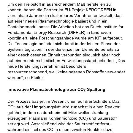
Um den Treibstoff in ausreichendem Maß herstellen zu
können, haben die Partner im EU-Projekt KEROGREEN in
viereinhalb Jahren ein skalierbares Verfahren entwickelt, das
auf einer neuen Plasmatechnologie basiert und in ein
Containermodul passt. Die Arbeiten hat das Dutch Institute for
Fundamental Energy Research (DIFFER) in Eindhoven
koordiniert, eine Forschungsanlage wurde am KIT aufgebaut.
Die Technologie befindet sich damit in der letzten Phase der
Systemintegration, in der die einzelnen Elemente bereits zu
einer geschlossenen Einheit verbunden sind, sich aber noch
auf einem unterschiedlichen Entwicklungsstand befinden. „Das
neue Herstellungsverfahren ist besonders
ressourcenschonend, weil keine seltenen Rohstoffe verwendet
werden“, so Pfeifer.
Innovative Plasmatechnologie zur CO
-Spaltung
2
Der Prozess basiert im Wesentlichen auf drei Schritten: Das
CO
aus der Umgebungsluft wird zunächst in einen Reaktor
2
geführt, in dem es durch ein mit Mikrowellenstrahlung
erzeugtem Plasma in Kohlenmonoxid (CO) und Sauerstoff
zerlegt wird. Anschließend wird der Sauerstoff entfernt,
während ein Teil des CO in einem zweiten Reaktor dazu