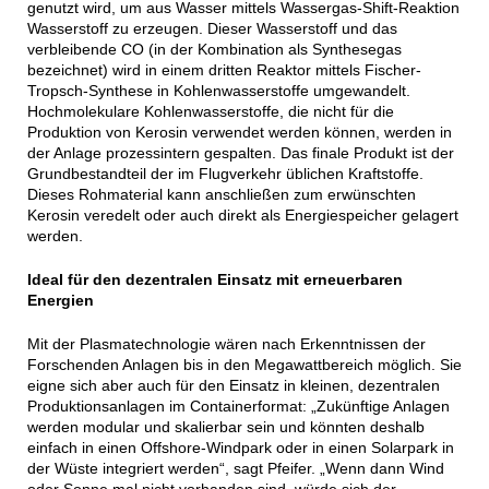
genutzt wird, um aus Wasser mittels Wassergas-Shift-Reaktion
Wasserstoff zu erzeugen. Dieser Wasserstoff und das
verbleibende CO (in der Kombination als Synthesegas
bezeichnet) wird in einem dritten Reaktor mittels Fischer-
Tropsch-Synthese in Kohlenwasserstoffe umgewandelt.
Hochmolekulare Kohlenwasserstoffe, die nicht für die
Produktion von Kerosin verwendet werden können, werden in
der Anlage prozessintern gespalten. Das finale Produkt ist der
Grundbestandteil der im Flugverkehr üblichen Kraftstoffe.
Dieses Rohmaterial kann anschließen zum erwünschten
Kerosin veredelt oder auch direkt als Energiespeicher gelagert
werden.
Ideal für den dezentralen Einsatz mit erneuerbaren
Energien
Mit der Plasmatechnologie wären nach Erkenntnissen der
Forschenden Anlagen bis in den Megawattbereich möglich. Sie
eigne sich aber auch für den Einsatz in kleinen, dezentralen
Produktionsanlagen im Containerformat: „Zukünftige Anlagen
werden modular und skalierbar sein und könnten deshalb
einfach in einen Offshore-Windpark oder in einen Solarpark in
der Wüste integriert werden“, sagt Pfeifer. „Wenn dann Wind
oder Sonne mal nicht vorhanden sind, würde sich der