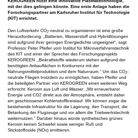
KEROGREEN nutzt eine innovative Plasmatechnologie,
mit der dies gelingen könnte. Eine erste Anlage haben die
Forschungspartner am Karlsruher Institut für Technologie
(KIT) errichtet.
Den Luftverkehr CO
-neutral zu organisieren ist eine große
2
Herausforderung: „Batterien, Wasserstoff und Hybridlösungen
sind aufgrund ihrer geringen Energiedichte ungeeignet“, sagt
Professor Peter Pfeifer vom Institut für Mikroverfahrenstechnik
des KIT und einer der Sprecher des Forschungsprojekts
KEROGREEN. „Biokraftstoffe wiederum stehen aufgrund der
benötigten Anbauflächen in Konkurrenz mit der
Nahrungsmittelproduktion und dem Naturraum.“ Um das CO
-
2
neutrale Fliegen trotzdem zu ermöglichen, haben Pfeifer und
die beteiligten Partner von KEROGREEN einen weiteren Weg
erforscht: Kerosin aus Luft und Wasser. „Mit erneuerbarer
Energie und CO2 direkt aus der Atmosphäre, entsteht dabei
ein geschlossener Kohlenstoffkreislauf. Wir können sogar die
bestehende Infrastruktur für die Lagerung, den Transport, die
Betankung der Flugzeuge und vor allem die Triebwerkstechnik
weiternutzen.“ Darüber hinaus würde synthetisches grünes
Kerosin keinen Schwefel sowie weniger Ruß und
Stickstoffoxide (NOx) emittieren.