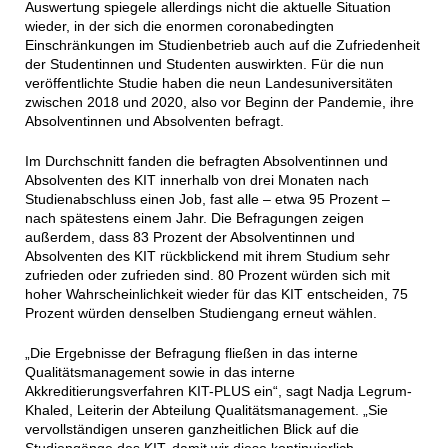
Auswertung spiegele allerdings nicht die aktuelle Situation
wieder, in der sich die enormen coronabedingten
Einschränkungen im Studienbetrieb auch auf die Zufriedenheit
der Studentinnen und Studenten auswirkten. Für die nun
veröffentlichte Studie haben die neun Landesuniversitäten
zwischen 2018 und 2020, also vor Beginn der Pandemie, ihre
Absolventinnen und Absolventen befragt.
Im Durchschnitt fanden die befragten Absolventinnen und
Absolventen des KIT innerhalb von drei Monaten nach
Studienabschluss einen Job, fast alle – etwa 95 Prozent –
nach spätestens einem Jahr. Die Befragungen zeigen
außerdem, dass 83 Prozent der Absolventinnen und
Absolventen des KIT rückblickend mit ihrem Studium sehr
zufrieden oder zufrieden sind. 80 Prozent würden sich mit
hoher Wahrscheinlichkeit wieder für das KIT entscheiden, 75
Prozent würden denselben Studiengang erneut wählen.
„Die Ergebnisse der Befragung fließen in das interne
Qualitätsmanagement sowie in das interne
Akkreditierungsverfahren KIT-PLUS ein“, sagt Nadja Legrum-
Khaled, Leiterin der Abteilung Qualitätsmanagement. „Sie
vervollständigen unseren ganzheitlichen Blick auf die
Studiengänge des KIT, damit wir diese kontinuierlich