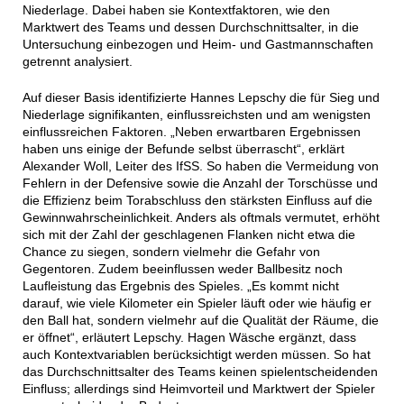
Niederlage. Dabei haben sie Kontextfaktoren, wie den
Marktwert des Teams und dessen Durchschnittsalter, in die
Untersuchung einbezogen und Heim- und Gastmannschaften
getrennt analysiert.
Auf dieser Basis identifizierte Hannes Lepschy die für Sieg und
Niederlage signifikanten, einflussreichsten und am wenigsten
einflussreichen Faktoren. „Neben erwartbaren Ergebnissen
haben uns einige der Befunde selbst überrascht“, erklärt
Alexander Woll, Leiter des IfSS. So haben die Vermeidung von
Fehlern in der Defensive sowie die Anzahl der Torschüsse und
die Effizienz beim Torabschluss den stärksten Einfluss auf die
Gewinnwahrscheinlichkeit. Anders als oftmals vermutet, erhöht
sich mit der Zahl der geschlagenen Flanken nicht etwa die
Chance zu siegen, sondern vielmehr die Gefahr von
Gegentoren. Zudem beeinflussen weder Ballbesitz noch
Laufleistung das Ergebnis des Spieles. „Es kommt nicht
darauf, wie viele Kilometer ein Spieler läuft oder wie häufig er
den Ball hat, sondern vielmehr auf die Qualität der Räume, die
er öffnet“, erläutert Lepschy. Hagen Wäsche ergänzt, dass
auch Kontextvariablen berücksichtigt werden müssen. So hat
das Durchschnittsalter des Teams keinen spielentscheidenden
Einfluss; allerdings sind Heimvorteil und Marktwert der Spieler