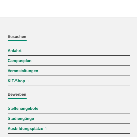
Besuchen
Anfahrt
Campusplan
Veranstaltungen
KIT-Shop
Bewerben
Stellenangebote
Studiengänge
Ausbildungsplätze