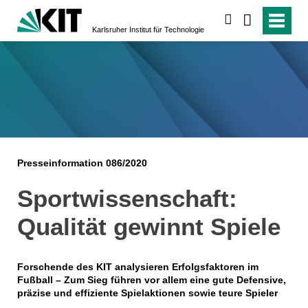
suchen
Karlsruher Institut für Technologie
Presseinformation 086/2020
Sportwissenschaft:
Qualität gewinnt Spiele
Forschende des KIT analysieren Erfolgsfaktoren im
Fußball – Zum Sieg führen vor allem eine gute Defensive,
präzise und effiziente Spielaktionen sowie teure Spieler