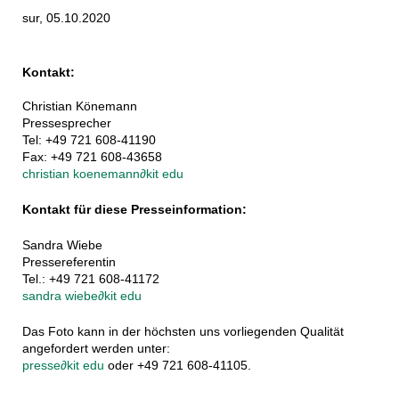
sur, 05.10.2020
Kontakt:
Christian Könemann
Pressesprecher
Tel: +49 721 608-41190
Fax: +49 721 608-43658
christian koenemann
∂
kit edu
Kontakt für diese Presseinformation:
Sandra Wiebe
Pressereferentin
Tel.: +49 721 608-41172
sandra wiebe
∂
kit edu
Das Foto kann in der höchsten uns vorliegenden Qualität
angefordert werden unter:
presse
∂
kit edu
oder +49 721 608-41105.