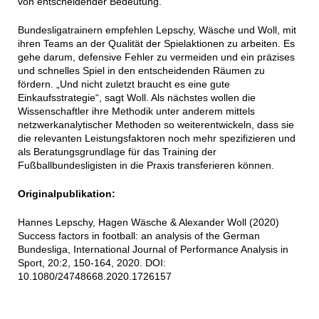
von entscheidender Bedeutung.
Bundesligatrainern empfehlen Lepschy, Wäsche und Woll, mit
ihren Teams an der Qualität der Spielaktionen zu arbeiten. Es
gehe darum, defensive Fehler zu vermeiden und ein präzises
und schnelles Spiel in den entscheidenden Räumen zu
fördern. „Und nicht zuletzt braucht es eine gute
Einkaufsstrategie“, sagt Woll. Als nächstes wollen die
Wissenschaftler ihre Methodik unter anderem mittels
netzwerkanalytischer Methoden so weiterentwickeln, dass sie
die relevanten Leistungsfaktoren noch mehr spezifizieren und
als Beratungsgrundlage für das Training der
Fußballbundesligisten in die Praxis transferieren können.
Originalpublikation:
Hannes Lepschy, Hagen Wäsche & Alexander Woll (2020)
Success factors in football: an analysis of the German
Bundesliga, International Journal of Performance Analysis in
Sport, 20:2, 150-164, 2020. DOI:
10.1080/24748668.2020.1726157