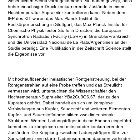
wesentlichen Schritt vorangekommen: Sie haben gezeigt, dass
hoher einachsiger Druck konkurrierende Zustände in einem
Hochtemperatur-Supraleiter kontrollieren kann. Neben dem
IFP des KIT waren das Max-Planck-Institut für
Festkörperforschung in Stuttgart, das Max-Planck-Institut für
Chemische Physik fester Stoffe in Dresden, die European
Synchrotron Radiation Facility (ESRF) in Grenoble/Frankreich
und die Universidad Nacional de La Plata/Argentinien an der
Studie beteiligt. Eine Publikation in der Zeitschrift Science stellt
die Ergebnisse vor.
Mit hochauflösender inelastischer Röntgenstreuung, bei der
Röntgenstrahlen auf eine Probe treffen und das Streulicht
vermessen wird, untersuchten die Wissenschaftler den
Hochtemperatur-Supraleiter YBa2Cu3O6.67, der zu den
Kupraten gehört. Dabei handelt es sich um komplexe
Verbindungen aus Kupfer, Sauerstoff und weiteren Elementen.
Kupfer- und Sauerstoffatome bilden zweidimensionale
Strukturen. Werden Ladungsträger in diese Ebenen eingeführt,
kommt es zu komplexen und miteinander konkurrierenden
Zuständen: Die Kopplung zwischen Ladungsträgern führt zur
Supraleitung, eine starre Ladungsordnung dagegen verhindert