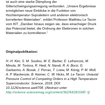
ist auch eine starke Dämpfung der
Gitterschwingungsanregung verbunden. „Unsere Ergebnisse
ermöglichen neue Einblicke in die Funktion von
Hochtemperatur-Supraleitern und anderen elektronisch
korrelierten Materialien“, erklärt Professor Matthieu Le Tacon
vom KIT. „Darüber hinaus zeigen sie, dass einachsiger Druck
das Potenzial bietet, die Ordnung der Elektronen in solchen
Materialien zu kontrollieren.“
Originalpublikation:
H.-H. Kim, S. M. Souliou, M. E. Barber, E. Lefrancois, M.
Minola, M. Tortora, R. Heid, N. Nandi, R. A. Borzi, G.
Garbarino, A. Bosak, J. Porras, T. Loew, M. König, P. M. Moll,
A. P. Mackenzie, B. Keimer, C. W. Hicks, M. Le Tacon: Uniaxial
Pressure Control of Competing Orders in a High Temperature
Superconductor. Science, 2018. DOI:
10.1126/science.aat4708. (Abstract unter
http://science.sciencemag.org/content/362/6418/1040
)