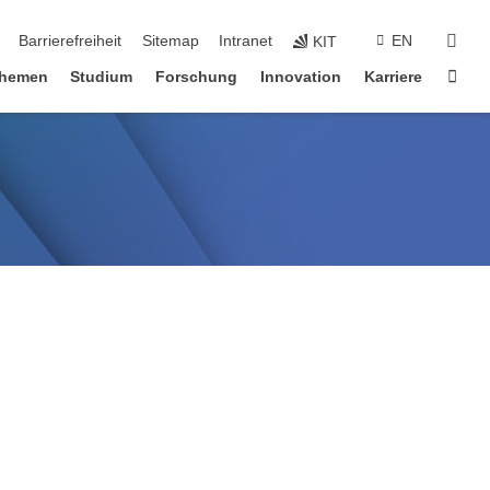
suc
Barrierefreiheit
Sitemap
Intranet
EN
KIT
Star
hemen
Studium
Forschung
Innovation
Karriere