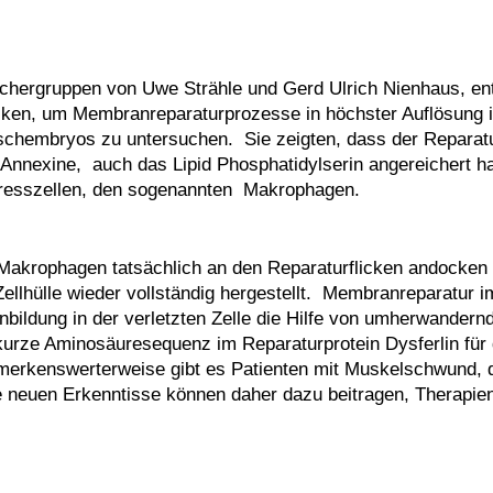
rschergruppen von Uwe Strähle und Gerd Ulrich Nienhaus, en
iken, um Membranreparaturprozesse in höchster Auflösung i
ischembryos zu untersuchen. Sie zeigten, dass der Reparatu
 Annexine, auch das Lipid Phosphatidylserin angereichert ha
r Fresszellen, den sogenannten Makrophagen.
 Makrophagen tatsächlich an den Reparaturflicken andocken
Zellhülle wieder vollständig hergestellt. Membranreparatur i
nbildung in der verletzten Zelle die Hilfe von umherwandern
kurze Aminosäuresequenz im Reparaturprotein Dysferlin für
emerkenswerterweise gibt es Patienten mit Muskelschwund, d
ie neuen Erkenntisse können daher dazu beitragen, Therapien