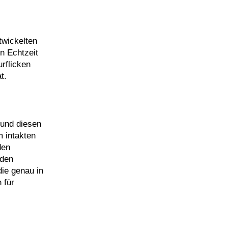
twickelten
n Echtzeit
rflicken
t.
 und diesen
m intakten
den
 den
ie genau in
 für