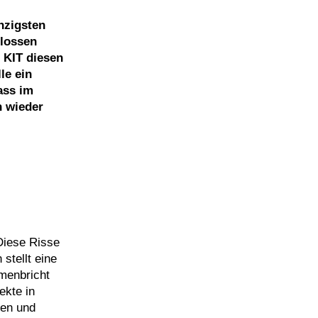
nzigsten
hlossen
 KIT diesen
le ein
ass im
n wieder
Diese Risse
stellt eine
mmenbricht
ekte in
gen und