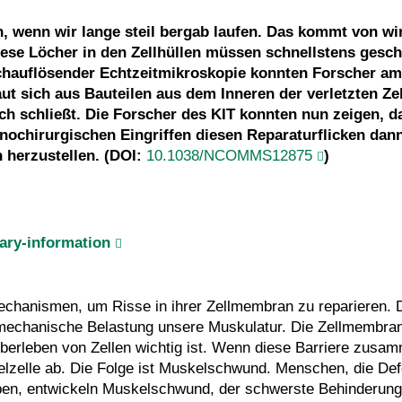
, wenn wir lange steil bergab laufen. Das kommt von wi
ese Löcher in den Zellhüllen müssen schnellstens gesc
ochauflösender Echtzeitmikroskopie konnten Forscher am
t sich aus Bauteilen aus dem Inneren der verletzten Zel
ch schließt. Die Forscher des KIT konnten nun zeigen, d
ochirurgischen Eingriffen diesen Reparaturflicken dan
 herzustellen. (DOI:
10.1038/NCOMMS12875
)
ry-information
Mechanismen, um Risse in ihrer Zellmembran zu reparieren. 
echanische Belastung unsere Muskulatur. Die Zellmembran 
 Überleben von Zellen wichtig ist. Wenn diese Barriere zusa
kelzelle ab. Die Folge ist Muskelschwund. Menschen, die Def
aben, entwickeln Muskelschwund, der schwerste Behinderun