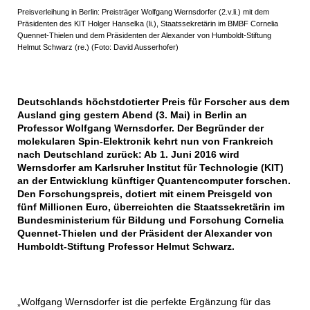
Preisverleihung in Berlin: Preisträger Wolfgang Wernsdorfer (2.v.li.) mit dem
Präsidenten des KIT Holger Hanselka (li.), Staatssekretärin im BMBF Cornelia
Quennet-Thielen und dem Präsidenten der Alexander von Humboldt-Stiftung
Helmut Schwarz (re.) (Foto: David Ausserhofer)
Deutschlands höchstdotierter Preis für Forscher aus dem
Ausland ging gestern Abend (3. Mai) in Berlin an
Professor Wolfgang Wernsdorfer. Der Begründer der
molekularen Spin-Elektronik kehrt nun von Frankreich
nach Deutschland zurück: Ab 1. Juni 2016 wird
Wernsdorfer am Karlsruher Institut für Technologie (KIT)
an der Entwicklung künftiger Quantencomputer forschen.
Den Forschungspreis, dotiert mit einem Preisgeld von
fünf Millionen Euro, überreichten die Staatssekretärin im
Bundesministerium für Bildung und Forschung Cornelia
Quennet-Thielen und der Präsident der Alexander von
Humboldt-Stiftung Professor Helmut Schwarz.
„Wolfgang Wernsdorfer ist die perfekte Ergänzung für das