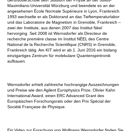
Berufsoberschule sein Studium der Physik an der Julius-
Maximilians-Universität Würzburg und beendete es an der
angesehenen École Normale Supérieure in Lyon, Frankreich.
1993 wechselte er als Doktorand an das Tieftemperaturlabor
und das Laboratoire de Magnetism in Grenoble, Frankreich –
zwei der Institute, aus denen 2007 das Institut Néel
hervorging. Seit 2008 ist Wernsdorfer als Directeur de
recherche première classe im Institut NÉEL des Centre
National de la Recherche Scientifique (CNRS) in Grenoble,
Frankreich tätig. Am KIT wird er ab 1. Juni 2016 ein bislang
einzigartiges Zentrum für molekulare Quantenspintronik
aufbauen.
Wernsdorfer erhielt zahlreiche hochrangige Auszeichnungen
und Preise wie den Agilent Europhysics Prize, Olivier Kahn
International Award, einen ERC Advanced Grant des
Europäischen Forschungsrats oder den Prix Spécial der
Société Française de Physique.
Ein Video zur Forschung von Wolfgang Wernsdorfer finden Sie