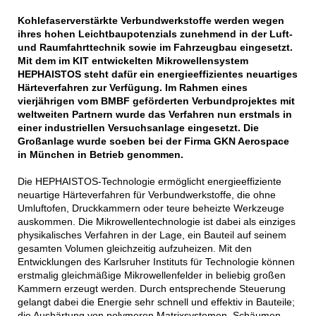
Kohlefaserverstärkte Verbundwerkstoffe werden wegen
ihres hohen Leichtbaupotenzials zunehmend in der Luft-
und Raumfahrttechnik sowie im Fahrzeugbau eingesetzt.
Mit dem im KIT entwickelten Mikrowellensystem
HEPHAISTOS steht dafür ein energieeffizientes neuartiges
Härteverfahren zur Verfügung. Im Rahmen eines
vierjährigen vom BMBF geförderten Verbundprojektes mit
weltweiten Partnern wurde das Verfahren nun erstmals in
einer industriellen Versuchsanlage eingesetzt. Die
Großanlage wurde soeben bei der Firma GKN Aerospace
in München in Betrieb genommen.
Die HEPHAISTOS-Technologie ermöglicht energieeffiziente
neuartige Härteverfahren für Verbundwerkstoffe, die ohne
Umluftofen, Druckkammern oder teure beheizte Werkzeuge
auskommen. Die Mikrowellentechnologie ist dabei als einziges
physikalisches Verfahren in der Lage, ein Bauteil auf seinem
gesamten Volumen gleichzeitig aufzuheizen. Mit den
Entwicklungen des Karlsruher Instituts für Technologie können
erstmalig gleichmäßige Mikrowellenfelder in beliebig großen
Kammern erzeugt werden. Durch entsprechende Steuerung
gelangt dabei die Energie sehr schnell und effektiv in Bauteile;
die Aushärtung von polymeren Matrixsystemen, Schäumen