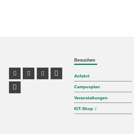
Besuchen
Anfahrt
Instagram Profil
Facebook Profil
Youtube Profil
Profil Mastodon
Campusplan
LinkedIn Profil
Veranstaltungen
KIT-Shop