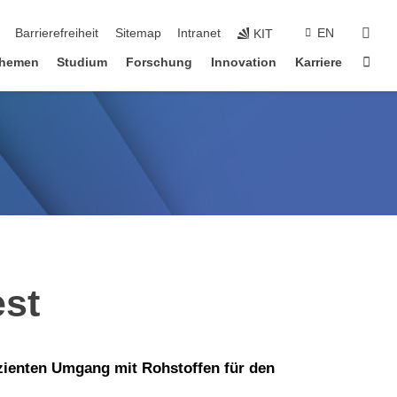
suc
Barrierefreiheit
Sitemap
Intranet
EN
KIT
Star
hemen
Studium
Forschung
Innovation
Karriere
est
izienten Umgang mit Rohstoffen für den