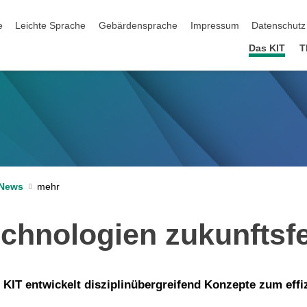
ation überspringen
e
Leichte Sprache
Gebärdensprache
Impressum
Datenschutz
Das KIT
T
News
chnologien zukunftsf
KIT entwickelt disziplinübergreifend Konzepte zum eff