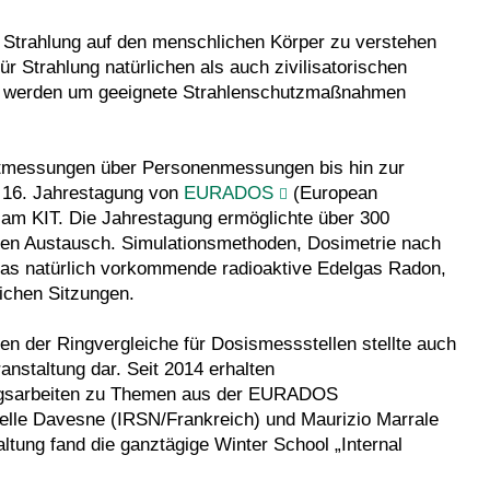
r Strahlung auf den menschlichen Körper zu verstehen
ür Strahlung natürlichen als auch zivilisatorischen
elt werden um geeignete Strahlenschutzmaßnahmen
tmessungen über Personenmessungen bis hin zur
e 16. Jahrestagung von
EURADOS
(European
 am KIT. Die Jahrestagung ermöglichte über 300
gen Austausch. Simulationsmethoden, Dosimetrie nach
r das natürlich vorkommende radioaktive Edelgas Radon,
eichen Sitzungen.
n der Ringvergleiche für Dosismessstellen stellte auch
nstaltung dar. Seit 2014 erhalten
ungsarbeiten zu Themen aus der EURADOS
elle Davesne (IRSN/Frankreich) und Maurizio Marrale
ltung fand die ganztägige Winter School „Internal