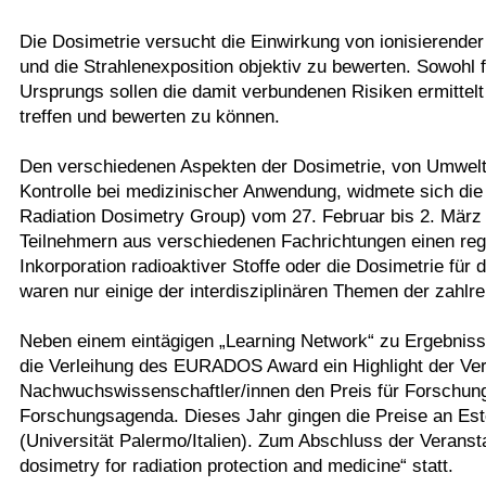
Die Dosimetrie versucht die Einwirkung von ionisierende
und die Strahlenexposition objektiv zu bewerten. Sowohl f
Ursprungs sollen die damit verbundenen Risiken ermitt
treffen und bewerten zu können.
Den verschiedenen Aspekten der Dosimetrie, von Umwel
Kontrolle bei medizinischer Anwendung, widmete sich di
Radiation Dosimetry Group) vom 27. Februar bis 2. März
Teilnehmern aus verschiedenen Fachrichtungen einen re
Inkorporation radioaktiver Stoffe oder die Dosimetrie fü
waren nur einige der interdisziplinären Themen der zahlr
Neben einem eintägigen „Learning Network“ zu Ergebnisse
die Verleihung des EURADOS Award ein Highlight der Vera
Nachwuchswissenschaftler/innen den Preis für Forsch
Forschungsagenda. Dieses Jahr gingen die Preise an Est
(Universität Palermo/Italien). Zum Abschluss der Veransta
dosimetry for radiation protection and medicine“ statt.