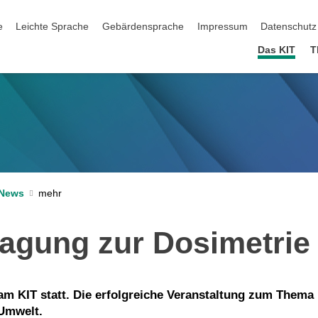
ation überspringen
e
Leichte Sprache
Gebärdensprache
Impressum
Datenschutz
Das KIT
T
News
tagung zur Dosimetrie
m KIT statt. Die erfolgreiche Veranstaltung zum Them
 Umwelt.